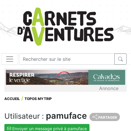
Annonce
ACCUEIL
TOPOS MYTRIP
pamuface
Utilisateur :
PARTAGER
Envoyer un message privé à pamuface