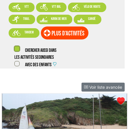



VTT
VTT BUL
vélo de route



trail
kayak de mer
canoë

plus d'activités
tandem
Chercher aussi dans
les activités secondaires
Avec des enfants
Voir liste avancée