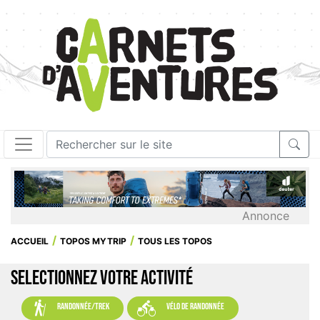
Annonce
ACCUEIL
TOPOS MYTRIP
TOUS LES TOPOS
SELECTIONNEZ VOTRE ACTIVITÉ


randonnée/trek
vélo de randonnée