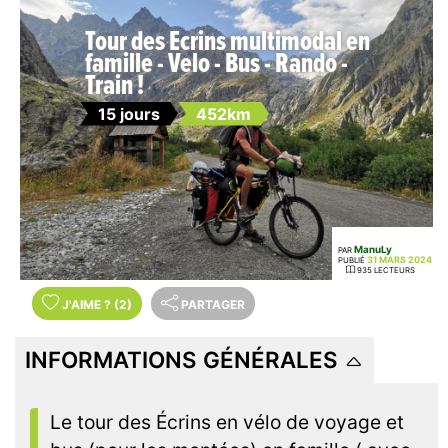
Tour des Ecrins multimodal en
famille - Velo - Bus - Rando -
Train !
15 jours
452km
ManuLy
PAR
31 MARS 2024
PUBLIÉ
935 LECTEURS
J'AIME
?
(2)
PARTAGER
INFORMATIONS GÉNÉRALES
Le tour des Écrins en vélo de voyage et