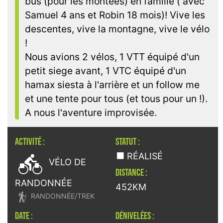
bus (pour les montées) en famille ( avec
Samuel 4 ans et Robin 18 mois)! Vive les
descentes, vive la montagne, vive le vélo
!
Nous avions 2 vélos, 1 VTT équipé d'un
petit siege avant, 1 VTC équipé d'un
hamax siesta à l'arrière et un follow me
et une tente pour tous (et tous pour un !).
A nous l'aventure improvisée.
ACTIVITÉ :
STATUT :

RÉALISÉ
VÉLO DE
DISTANCE :
RANDONNÉE
452KM

RANDONNÉE/TREK
DATE :
DÉNIVELÉES :