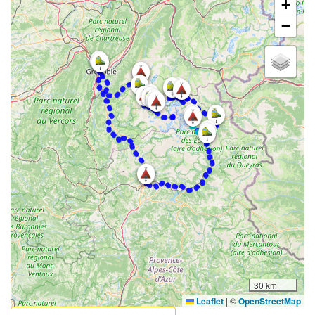
+
−
30 km
Leaflet
|
©
OpenStreetMap