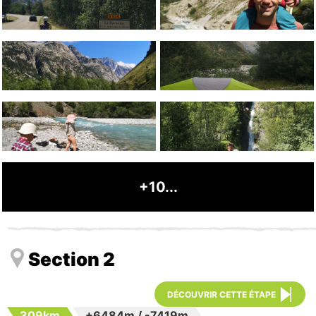
+10...
Section 2
DÉCOUVRIR CETTE ÉTAPE
309km
+6484m
/
-7419m