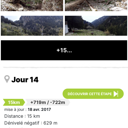
+15...
Jour 14
DÉCOUVRIR CETTE ÉTAPE
15km
+719m
/
-722m
mise à jour :
18 avr. 2017
Distance : 15 km
Dénivelé négatif : 629 m