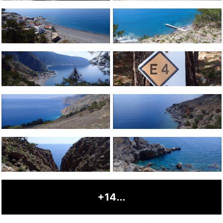
+14...