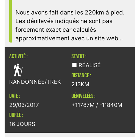
Nous avons fait dans les 220km à pied.
Les dénilevés indiqués ne sont pas
forcement exact car calculés
approximativement avec un site web...
ACTIVITÉ :
STATUT :

RÉALISÉ
DISTANCE :
RANDONNÉE/TREK
213KM
DATE :
DÉNIVELÉES :
29/03/2017
+11787M / -11840M
DURÉE :
16 JOURS