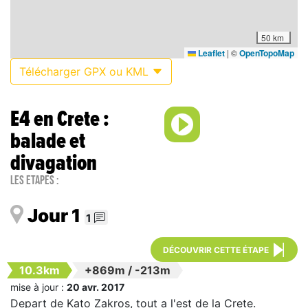
50 km
Leaflet
|
©
OpenTopoMap
Télécharger GPX ou KML
E4 en Crete :
balade et
divagation
Les étapes :
Jour 1
1
DÉCOUVRIR CETTE ÉTAPE
10.3km
+869m
/
-213m
mise à jour :
20 avr. 2017
Depart de Kato Zakros, tout a l'est de la Crete.