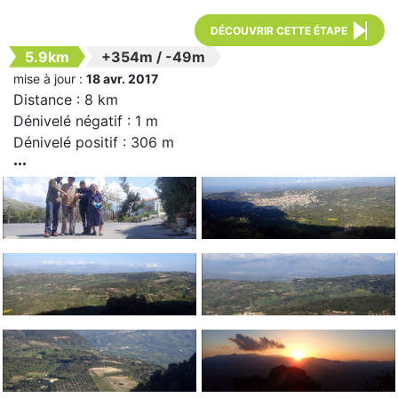
DÉCOUVRIR CETTE ÉTAPE
5.9km
+354m
/
-49m
mise à jour :
18 avr. 2017
Distance : 8 km
Dénivelé négatif : 1 m
Dénivelé positif : 306 m