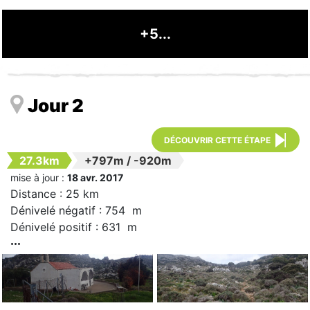
+5...
Jour 2
DÉCOUVRIR CETTE ÉTAPE
27.3km
+797m
/
-920m
mise à jour :
18 avr. 2017
Distance : 25 km
Dénivelé négatif : 754 m
Dénivelé positif : 631 m