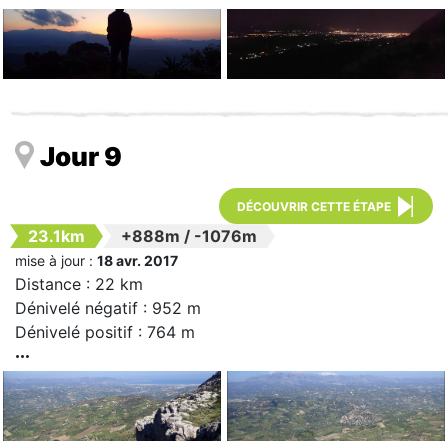
Jour 9
DÉCOUVRIR CETTE ÉTAPE
23.1km
+888m
/
-1076m
mise à jour :
18 avr. 2017
Distance : 22 km
Dénivelé négatif : 952 m
Dénivelé positif : 764 m