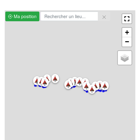
Ma position
+
−