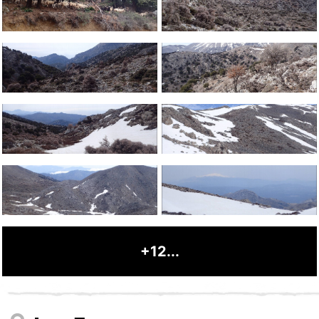
+12...