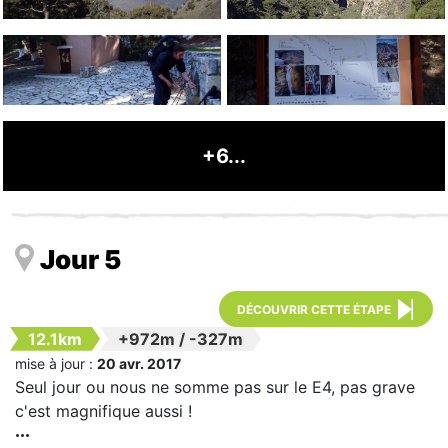
+6...
Jour 5
DÉCOUVRIR CETTE ÉTAPE
12.1km
+972m
/
-327m
mise à jour :
20 avr. 2017
Seul jour ou nous ne somme pas sur le E4, pas grave
c'est magnifique aussi !