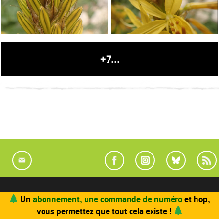
+7...
LE MAG
CARNETS
L'EQUIPE
Un
abonnement, une commande de numéro
et hop,
vous permettez que tout cela existe !