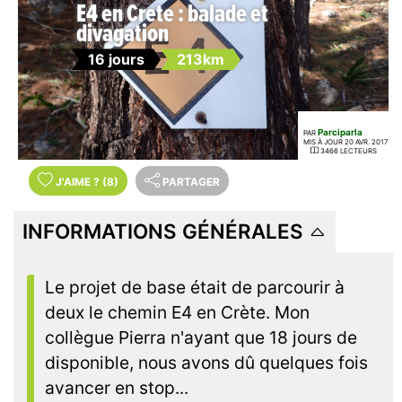
E4 en Crete : balade et
divagation
16 jours
213km
Parciparla
PAR
MIS À JOUR 20 AVR. 2017
3466 LECTEURS
J'AIME
?
(8)
PARTAGER
INFORMATIONS GÉNÉRALES
Le projet de base était de parcourir à
deux le chemin E4 en Crète. Mon
collègue Pierra n'ayant que 18 jours de
disponible, nous avons dû quelques fois
avancer en stop...