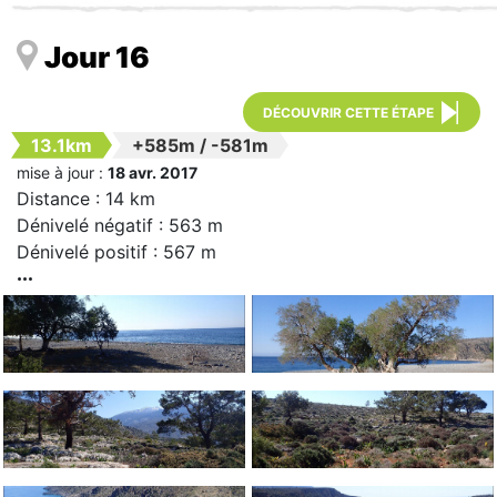
Jour 16
DÉCOUVRIR CETTE ÉTAPE
13.1km
+585m
/
-581m
mise à jour :
18 avr. 2017
Distance : 14 km
Dénivelé négatif : 563 m
Dénivelé positif : 567 m