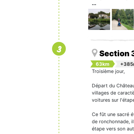
3
Section 
63km
+38
Troisième jour,
Départ du Château 
villages de caract
voitures sur l'étap
Ce fût une sacré é
de ronchonnade, il
étape vers son au