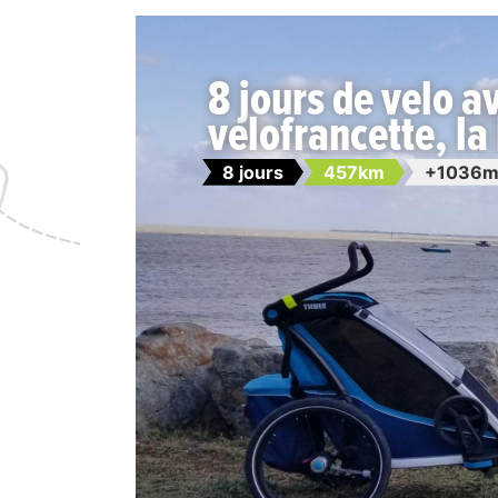
8 jours de velo a
velofrancette, la 
8 jours
457km
+1036m