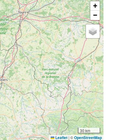
+
−
30 km
Leaflet
|
©
OpenStreetMap