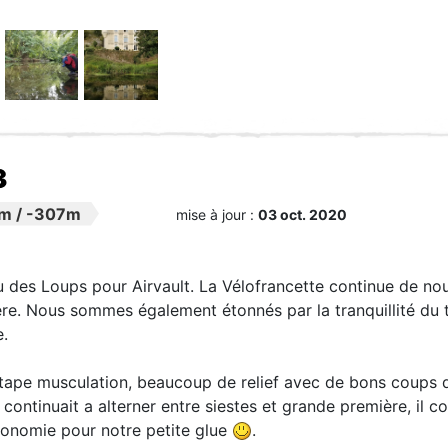
3
5m
/
-307m
mise à jour :
03 oct. 2020
des Loups pour Airvault. La Vélofrancette continue de nous
ère. Nous sommes également étonnés par la tranquillité du t
e.
tape musculation, beaucoup de relief avec de bons coups de
 continuait a alterner entre siestes et grande première, il 
tonomie pour notre petite glue
.