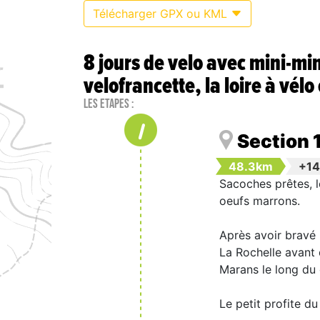
Télécharger GPX ou KML
8 jours de velo avec mini-mi
velofrancette, la loire à vélo
Les étapes :
1
Section 
48.3km
+1
Sacoches prêtes, l
oeufs marrons.
Après avoir bravé 
La Rochelle avant 
Marans le long du
Le petit profite d