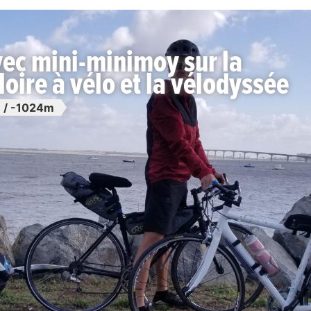
vec mini-minimoy sur la
loire à vélo et la vélodyssée
 / -1024m