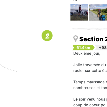
2
Section 
61.4km
+9
Deuxième jour,
Jolie traversée du
rouler sur cette ét
Temps maussade et 
nombreuses et tant
Le soir venu nous 
coup de coeur pou