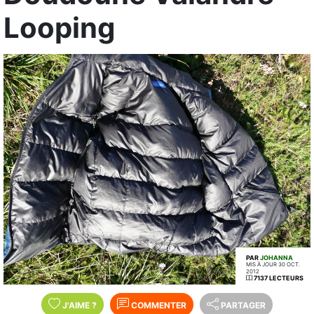
Looping
PAR
JOHANNA
MIS À JOUR 30 OCT.
2012
7137 LECTEURS
J'AIME
?
COMMENTER
PARTAGER