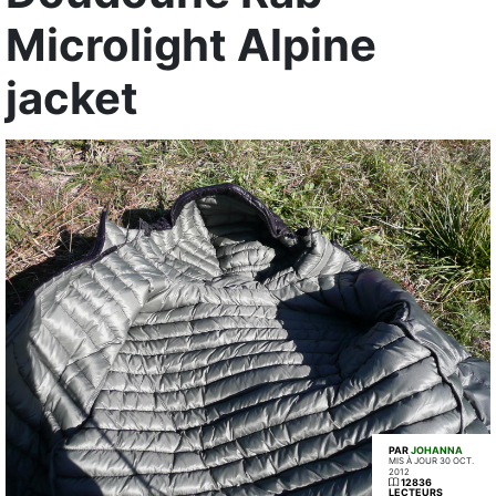
Microlight Alpine
jacket
PAR
JOHANNA
MIS À JOUR 30 OCT.
2012
12836
LECTEURS