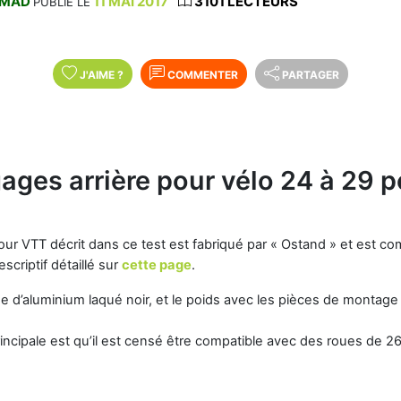
MAD
11 MAI 2017
3101 LECTEURS
PUBLIÉ LE
J'AIME
?
COMMENTER
PARTAGER
ages arrière pour vélo 24 à 29 p
r VTT décrit dans ce test est fabriqué par « Ostand » et est co
scriptif détaillé sur
cette page
.
iage d’aluminium laqué noir, et le poids avec les pièces de montage
rincipale est qu’il est censé être compatible avec des roues de 2