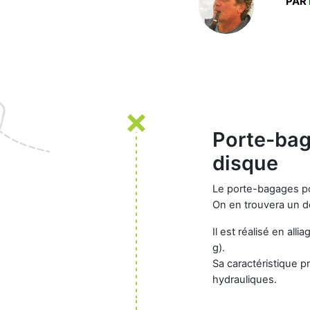
PAR
Porte-bag
disque
Le porte-bagages pou
On en trouvera un de
Il est réalisé en all
g
).
Sa caractéristique p
hydrauliques.