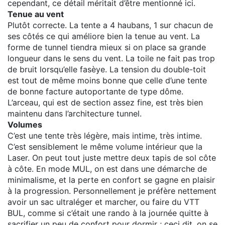
cependant, ce détail méritait d’être mentionné ici.
Tenue au vent
Plutôt correcte. La tente a 4 haubans, 1 sur chacun de
ses côtés ce qui améliore bien la tenue au vent. La
forme de tunnel tiendra mieux si on place sa grande
longueur dans le sens du vent. La toile ne fait pas trop
de bruit lorsqu’elle fasèye. La tension du double-toit
est tout de même moins bonne que celle d’une tente
de bonne facture autoportante de type dôme.
L’arceau, qui est de section assez fine, est très bien
maintenu dans l’architecture tunnel.
Volumes
C’est une tente très légère, mais intime, très intime.
C’est sensiblement le même volume intérieur que la
Laser. On peut tout juste mettre deux tapis de sol côte
à côte. En mode MUL, on est dans une démarche de
minimalisme, et la perte en confort se gagne en plaisir
à la progression. Personnellement je préfère nettement
avoir un sac ultraléger et marcher, ou faire du VTT
BUL, comme si c’était une rando à la journée quitte à
sacrifier un peu de confort pour dormir ; ceci dit, on se