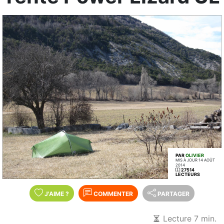
PAR
OLIVIER
MIS À JOUR 14 AOÛT
2014
27514
LECTEURS
J'AIME
?
COMMENTER
PARTAGER
Lecture 7 min.