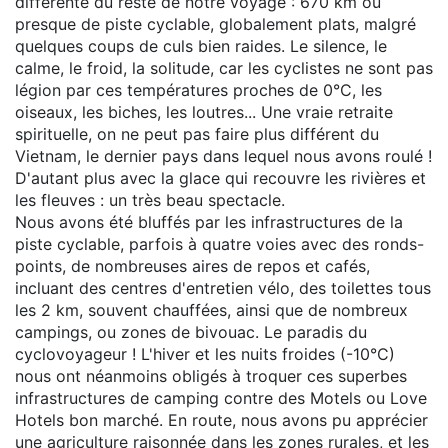
différente du reste de notre voyage : 670 km ou
presque de piste cyclable, globalement plats, malgré
quelques coups de culs bien raides. Le silence, le
calme, le froid, la solitude, car les cyclistes ne sont pas
légion par ces températures proches de 0°C, les
oiseaux, les biches, les loutres... Une vraie retraite
spirituelle, on ne peut pas faire plus différent du
Vietnam, le dernier pays dans lequel nous avons roulé !
D'autant plus avec la glace qui recouvre les rivières et
les fleuves : un très beau spectacle.
Nous avons été bluffés par les infrastructures de la
piste cyclable, parfois à quatre voies avec des ronds-
points, de nombreuses aires de repos et cafés,
incluant des centres d'entretien vélo, des toilettes tous
les 2 km, souvent chauffées, ainsi que de nombreux
campings, ou zones de bivouac. Le paradis du
cyclovoyageur ! L'hiver et les nuits froides (-10°C)
nous ont néanmoins obligés à troquer ces superbes
infrastructures de camping contre des Motels ou Love
Hotels bon marché. En route, nous avons pu apprécier
une agriculture raisonnée dans les zones rurales, et les