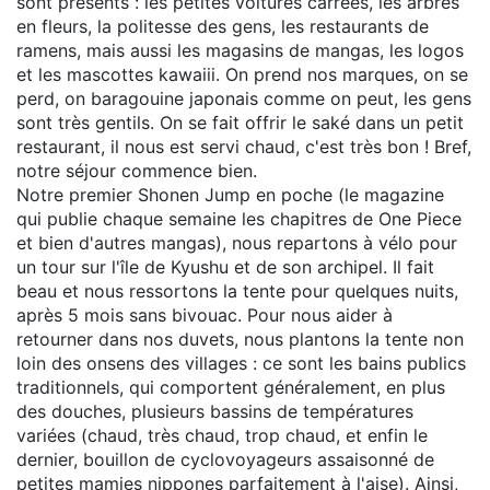
sont présents : les petites voitures carrées, les arbres
en fleurs, la politesse des gens, les restaurants de
ramens, mais aussi les magasins de mangas, les logos
et les mascottes kawaiii. On prend nos marques, on se
perd, on baragouine japonais comme on peut, les gens
sont très gentils. On se fait offrir le saké dans un petit
restaurant, il nous est servi chaud, c'est très bon ! Bref,
notre séjour commence bien.
Notre premier Shonen Jump en poche (le magazine
qui publie chaque semaine les chapitres de One Piece
et bien d'autres mangas), nous repartons à vélo pour
un tour sur l'île de Kyushu et de son archipel. Il fait
beau et nous ressortons la tente pour quelques nuits,
après 5 mois sans bivouac. Pour nous aider à
retourner dans nos duvets, nous plantons la tente non
loin des onsens des villages : ce sont les bains publics
traditionnels, qui comportent généralement, en plus
des douches, plusieurs bassins de températures
variées (chaud, très chaud, trop chaud, et enfin le
dernier, bouillon de cyclovoyageurs assaisonné de
petites mamies nippones parfaitement à l'aise). Ainsi,