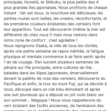
principale, Honshū, et Shikoku, la plus petite des 4
plus grandes îles japonaises. Nous profitons de chaque
instant : l’air est doux, la nourriture est délicieuse, les
petites routes sont belles, les onsens, réconfortants, et
les premières couleurs éclatantes des cerisiers font
leur apparition. Tout est découverte (même la mer est
différente de chez nous !) mais nous restons dans
notre zone de confort : c’est agréable !
Nous rejoignons Osaka, la ville de tous les clichés,
après une petite semaine de repos méritée, la fatigue
physique et mentale commence à se faire sentir après
1 an de voyage. S’en suivent plusieurs semaines de
périple sur l’île principale, entre cultures de thé,
balades dans les Alpes japonaises, émerveillement
devant la palette de rose des cerisiers, découverte du
Pacifique et enfin, le tour du mont Fuji, qui se dévoile à
nous, découpé dans un ciel bleu étincelant et après
une nuit pluvieuse qui a déposé un joli voile blanc sur
son sommet… Magique ! Nous nous rappellerons du
vert éclatant des forêts anciennes, de l’ambiance des
sanctuaires, de la gentillesse timide des Japonais et du