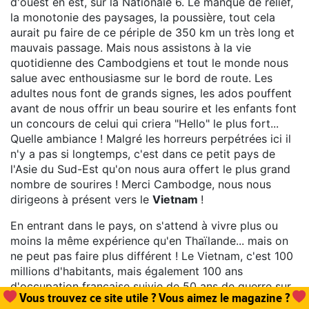
d'ouest en est, sur la Nationale 6. Le manque de relief,
la monotonie des paysages, la poussière, tout cela
aurait pu faire de ce périple de 350 km un très long et
mauvais passage. Mais nous assistons à la vie
quotidienne des Cambodgiens et tout le monde nous
salue avec enthousiasme sur le bord de route. Les
adultes nous font de grands signes, les ados pouffent
avant de nous offrir un beau sourire et les enfants font
un concours de celui qui criera "Hello" le plus fort...
Quelle ambiance ! Malgré les horreurs perpétrées ici il
n'y a pas si longtemps, c'est dans ce petit pays de
l'Asie du Sud-Est qu'on nous aura offert le plus grand
nombre de sourires ! Merci Cambodge, nous nous
dirigeons à présent vers le
Vietnam
!
En entrant dans le pays, on s'attend à vivre plus ou
moins la même expérience qu'en Thaïlande... mais on
ne peut pas faire plus différent ! Le Vietnam, c'est 100
millions d'habitants, mais également 100 ans
Un
abonnement, une commande de numéro
et hop,
d'occupation française suivie de 50 ans de guerre sur
vous permettez que tout cela existe !
son territoire au siècle dernier. C'est encore tout frais