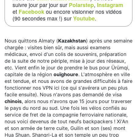
suivre jour par jour sur
Polarstep
,
Instagram
et
Facebook
ou encore visionner nos vidéos
(90 secondes max !) sur
Youtube
.
Nous quittons Almaty (
Kazakhstan
) après une semaine
chargée : visites bien sûr, mais aussi examens
médicaux, envoi d'un colis de souvenirs, préparation
de la suite de notre périple, mise à jour des réseaux,
etc. Vient enfin le jour de prendre le bus pour Ürümqi,
capitale de la région
ouïghoure
. L'atmosphère en ville
est tendue, et nous avons de grandes difficultés à faire
fonctionner nos VPN ici (ce qui s'avérera un peu plus
facile ensuite). Nous n'avons pas demandé de visa
chinois
, alors nous n'avons que 15 jours pour traverser
le pays du nord au sud. Une fois les vélos confiés au
service de fret de la compagnie ferroviaire nationale,
nous voici devenus de tout neufs backpackers ! Xi'An
et son armée de terre cuite, Guilin et son (ses) mont
Hua Shuan, Shangri-La et son temple un peu trop