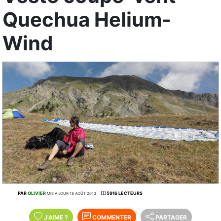
Quechua Helium-
Wind
PAR
OLIVIER
5916 LECTEURS
MIS À JOUR 18 AOÛT 2013
J'AIME
?
COMMENTER
PARTAGER