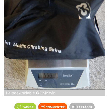
Le pack skiable G3 Momix
J'AIME
?
COMMENTER
PARTAGER