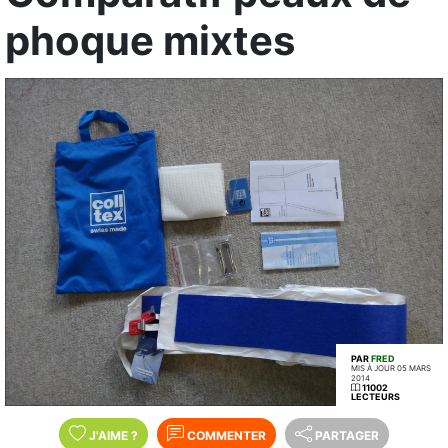
phoque mixtes
PAR
FRED
MIS À JOUR 05 MARS
2014
11002
LECTEURS
J'AIME
?
COMMENTER
PARTAGER