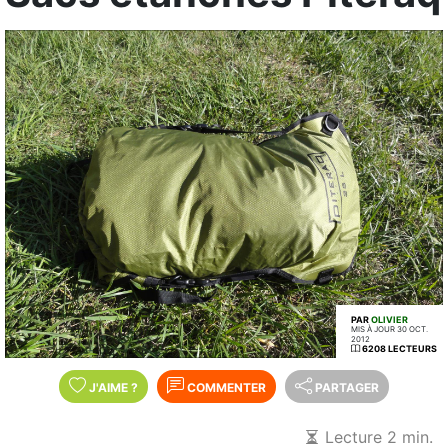
PAR
OLIVIER
MIS À JOUR 30 OCT.
2012
6208 LECTEURS
J'AIME
?
COMMENTER
PARTAGER
Lecture 2 min.