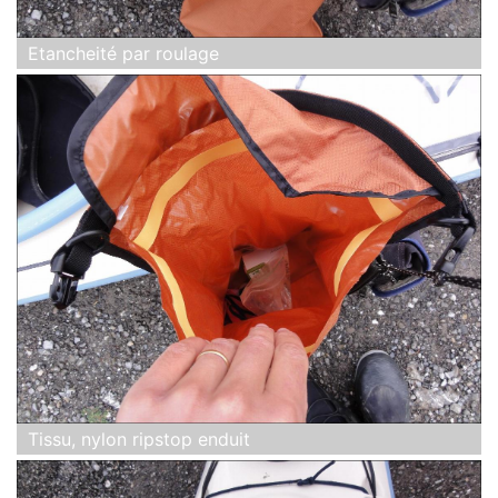
Etancheité par roulage
Tissu, nylon ripstop enduit