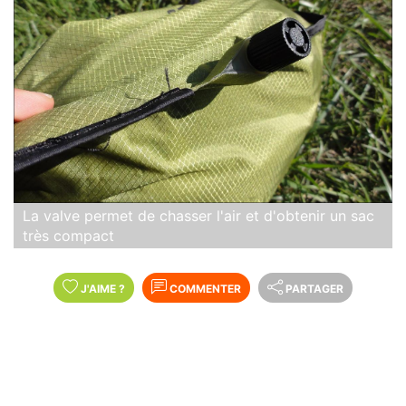
La valve permet de chasser l'air et d'obtenir un sac
très compact
J'AIME
?
COMMENTER
PARTAGER