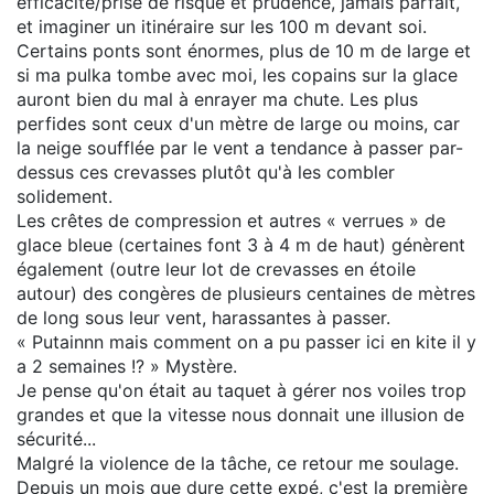
efficacité/prise de risque et prudence, jamais parfait,
et imaginer un itinéraire sur les 100 m devant soi.
Certains ponts sont énormes, plus de 10 m de large et
si ma pulka tombe avec moi, les copains sur la glace
auront bien du mal à enrayer ma chute. Les plus
perfides sont ceux d'un mètre de large ou moins, car
la neige soufflée par le vent a tendance à passer par-
dessus ces crevasses plutôt qu'à les combler
solidement.
Les crêtes de compression et autres « verrues » de
glace bleue (certaines font 3 à 4 m de haut) génèrent
également (outre leur lot de crevasses en étoile
autour) des congères de plusieurs centaines de mètres
de long sous leur vent, harassantes à passer.
« Putainnn mais comment on a pu passer ici en kite il y
a 2 semaines !? » Mystère.
Je pense qu'on était au taquet à gérer nos voiles trop
grandes et que la vitesse nous donnait une illusion de
sécurité...
Malgré la violence de la tâche, ce retour me soulage.
Depuis un mois que dure cette expé, c'est la première