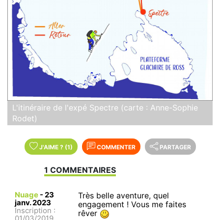
L'itinéraire de l'expé Spectre (carte : Anne-Sophie
Rodet)
J'AIME
?
(1)
COMMENTER
PARTAGER
1 COMMENTAIRES
Nuage
-
23
Très belle aventure, quel
janv. 2023
engagement ! Vous me faites
Inscription :
rêver
01/03/2019