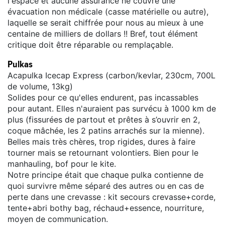
l'espace et aucune assurance ne couvre une
évacuation non médicale (casse matérielle ou autre),
laquelle se serait chiffrée pour nous au mieux à une
centaine de milliers de dollars !! Bref, tout élément
critique doit être réparable ou remplaçable.
Pulkas
Acapulka Icecap Express (carbon/kevlar, 230cm, 700L
de volume, 13kg)
Solides pour ce qu'elles endurent, pas incassables
pour autant. Elles n'auraient pas survécu à 1000 km de
plus (fissurées de partout et prêtes à s’ouvrir en 2,
coque mâchée, les 2 patins arrachés sur la mienne).
Belles mais très chères, trop rigides, dures à faire
tourner mais se retournant volontiers. Bien pour le
manhauling, bof pour le kite.
Notre principe était que chaque pulka contienne de
quoi survivre même séparé des autres ou en cas de
perte dans une crevasse : kit secours crevasse+corde,
tente+abri bothy bag, réchaud+essence, nourriture,
moyen de communication.