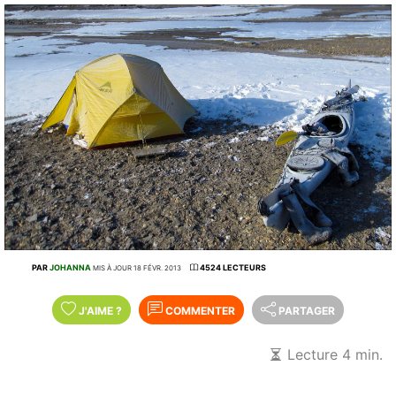
PAR
JOHANNA
4524 LECTEURS
MIS À JOUR 18 FÉVR. 2013
J'AIME
?
COMMENTER
PARTAGER
Lecture 4 min.