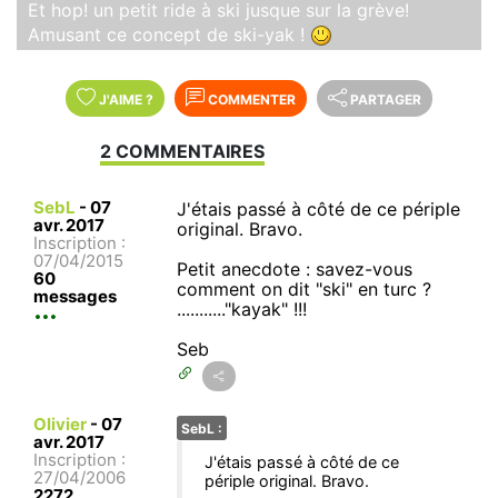
Et hop! un petit ride à ski jusque sur la grève!
Amusant ce concept de ski-yak !
J'AIME
?
COMMENTER
PARTAGER
2 COMMENTAIRES
SebL
-
07
J'étais passé à côté de ce périple
avr. 2017
original. Bravo.
Inscription :
07/04/2015
Petit anecdote : savez-vous
60
comment on dit "ski" en turc ?
messages
..........."kayak" !!!
Seb
Olivier
-
07
SebL :
avr. 2017
Inscription :
J'étais passé à côté de ce
27/04/2006
périple original. Bravo.
2272