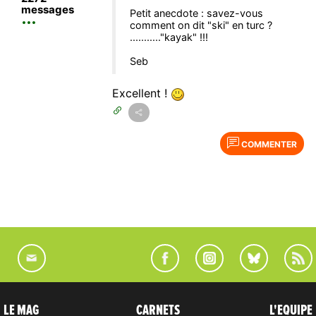
messages
Petit anecdote : savez-vous
comment on dit "ski" en turc ?
..........."kayak" !!!
Seb
Excellent !
COMMENTER
LE MAG
CARNETS
L'EQUIPE