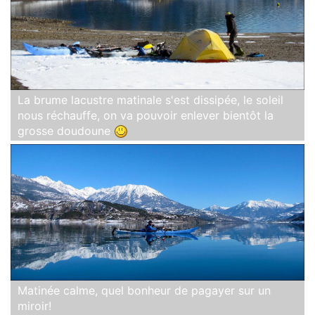
La brume lacustre matinale s'est dissipée, le soleil
nous réchauffe, on va pouvoir enlever bientôt la
grosse doudoune
Matinée calme, quel bonheur de pagayer sur un
miroir!