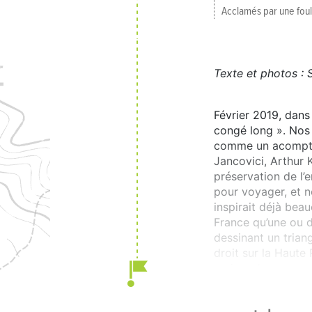
Acclamés par une fou
Texte et photos :
Février 2019, dans
congé long ». Nos
comme un acompte 
Jancovici, Arthur 
préservation de l’
pour voyager, et 
inspirait déjà beau
France qu’une ou d
dessinant un trian
droit sur la Haute
raviver des souven