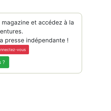
u magazine et accédez à la
ventures.
la presse indépendante !
nnectez-vous
s ?