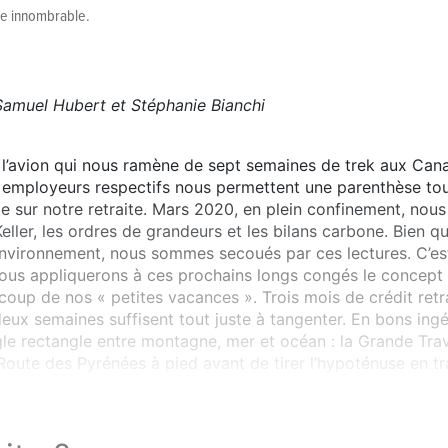
le innombrable.
 Samuel Hubert et Stéphanie Bianchi
 l’avion qui nous ramène de sept semaines de trek aux Cana
 employeurs respectifs nous permettent une parenthèse tous
sur notre retraite. Mars 2020, en plein confinement, nous
Keller, les ordres de grandeurs et les bilans carbone. Bien q
environnement, nous sommes secoués par ces lectures. C’est
nous appliquerons à ces prochains longs congés le concept
coup de nos « petites vacances ». Trois mois de crédit retrai
eux semaines suffisent tout juste à tangenter. En bons ingén
gle rectangle entre montagne, mer et océan : la Grande Tra
 Route des Pyrénées à pied avant de tirer l’hypoténuse en 
irs de ces régions et y approfondir notre exploration.