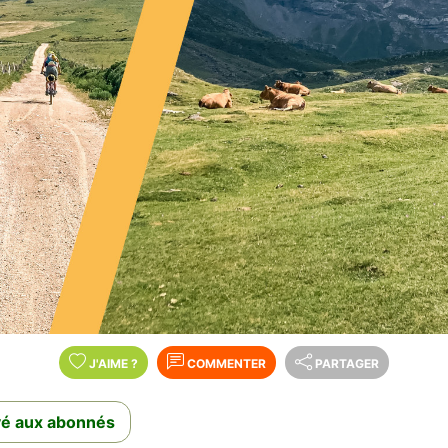
J'AIME
?
COMMENTER
PARTAGER
rvé aux abonnés