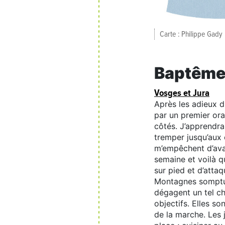
Carte : Philippe Gady
Baptêm
Vosges et Jura
Après les adieux d
par un premier ora
côtés. J’apprendrai
tremper jusqu’aux o
m’empêchent d’avan
semaine et voilà q
sur pied et d’atta
Montagnes somptue
dégagent un tel cha
objectifs. Elles so
de la marche. Les