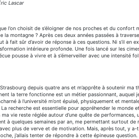
Éric Lascar
que l’on choisit de s’éloigner de nos proches et du confort m
e la montagne ? Après ces deux années passées à traverser 
t à fait sûr d’avoir de réponse à ces questions. Ni s’il en 
formation intérieure profonde. Une fois lancé sur les cimes,
écue pousse à vivre et à s’émerveiller avec une intensité fo
 Strasbourg depuis quatre ans et m’apprête à soutenir ma t
t la terre fonctionne est un métier passionnant, auquel j
 acharné à l’université m’ont épuisé, physiquement et ment
 La recherche est essentielle pour appréhender le monde e
s ma vie reste réglée autour d’une quête de performances,
nt à quelques semaines par an, me permettant surtout de r
avec plus de verve et de motivation. Mais, après tout, y a-t
che, j’allais tenter de répondre à cette épineuse question.