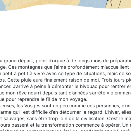
e
u grand départ, point d’orgue à de longs mois de préparati
ge. Ces montagnes que j’aime profondément m’accueillent d
 petit à petit à vivre avec ce type de situations, mais ce so
s. Cette pluie aura finalement raison de moi. Trois jours pl
cer. J’arrive à peine à démonter le bivouac pour rentrer en 
ue mon rêve nourri depuis tant d’années s’arrête violemment
que pour reprendre le fil de mon voyage.
uses, les Vosges sont un peu comme ces personnes, d’une 
rme qu’il est difficile d’en détourner le regard. L’hiver, el
nt sauvages, sans être trop loin de la civilisation. C’est le 
 jours passent et la transformation commence à opérer. Un