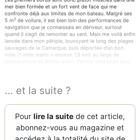
mer bien formée et un fort vent de face qui me
confronte déjà aux limites de mon bateau. Malgré ses
2
5 m
de voilure, il est bien loin des performances de
navigation que je connaissais en dériveur, surtout
quand il s’agit de remonter au vent. Mais me voilà enfin
lancée dans mon périple, louvoyant le long des plages
sauvages de la Camargue, puis déportée d’un bon
mille (1 mille marin = environ 1,8 km) au large de
l’embouchure du Rhône avant d’entrer cinq jours plus
tard dans la rade de Marseille.
... et la suite ?
Pour
lire la suite
de cet article,
abonnez-vous au magazine et
accédez à la totalité du site de