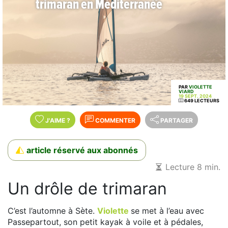
trimaran en Méditerranée
PAR
VIOLETTE
VIARD
19 SEPT. 2024
649 LECTEURS
J'AIME
?
COMMENTER
PARTAGER
article réservé aux abonnés
Lecture 8 min.
Un drôle de trimaran
C’est l’automne à Sète.
Violette
se met à l’eau avec
Passepartout, son petit kayak à voile et à pédales,