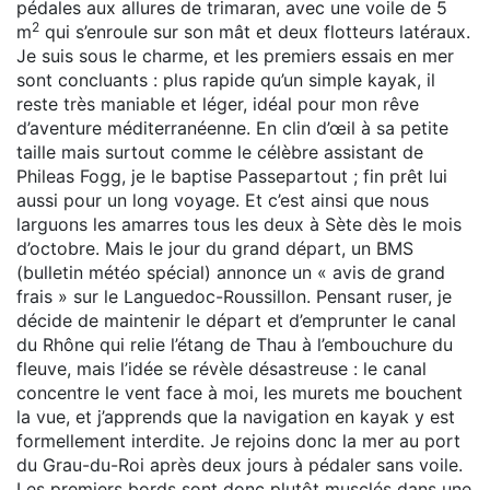
pédales aux allures de trimaran, avec une voile de 5
2
m
qui s’enroule sur son mât et deux flotteurs latéraux.
Je suis sous le charme, et les premiers essais en mer
sont concluants : plus rapide qu’un simple kayak, il
reste très maniable et léger, idéal pour mon rêve
d’aventure méditerranéenne. En clin d’œil à sa petite
taille mais surtout comme le célèbre assistant de
Phileas Fogg, je le baptise Passepartout ; fin prêt lui
aussi pour un long voyage. Et c’est ainsi que nous
larguons les amarres tous les deux à Sète dès le mois
d’octobre. Mais le jour du grand départ, un BMS
(bulletin météo spécial) annonce un « avis de grand
frais » sur le Languedoc-Roussillon. Pensant ruser, je
décide de maintenir le départ et d’emprunter le canal
du Rhône qui relie l’étang de Thau à l’embouchure du
fleuve, mais l’idée se révèle désastreuse : le canal
concentre le vent face à moi, les murets me bouchent
la vue, et j’apprends que la navigation en kayak y est
formellement interdite. Je rejoins donc la mer au port
du Grau-du-Roi après deux jours à pédaler sans voile.
Les premiers bords sont donc plutôt musclés dans une