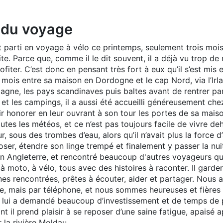
 du voyage
t parti en voyage à vélo ce printemps, seulement trois mois 
ite. Parce que, comme il le dit souvent, il a déjà vu trop d
ofiter. C’est donc en pensant très fort à eux qu’il s’est mi
mois entre sa maison en Dordogne et le cap Nord, via l’Irland
magne, les pays scandinaves puis baltes avant de rentrer par
 et les campings, il a aussi été accueilli généreusement che
ir honorer en leur ouvrant à son tour les portes de sa mais
outes les météos, et ce n’est pas toujours facile de vivre deh
r, sous des trombes d’eau, alors qu’il n’avait plus la force d’a
oser, étendre son linge trempé et finalement y passer la nui
en Angleterre, et rencontré beaucoup d'autres voyageurs q
, à moto, à vélo, tous avec des histoires à raconter. Il gar
nes rencontrées, prêtes à écouter, aider et partager. Nou
ute, mais par téléphone, et nous sommes heureuses et fières 
i lui a demandé beaucoup d’investissement et de temps de pr
nt il prend plaisir à se reposer d’une saine fatigue, apaisé a
 la rivière Moldau.