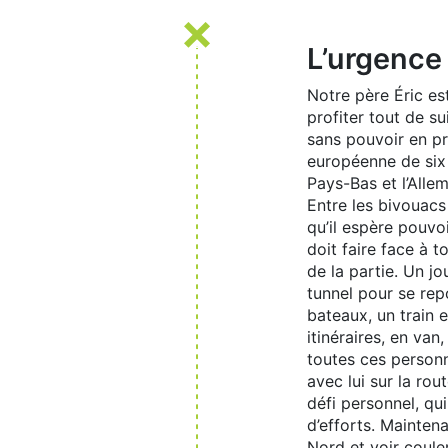
L’urgence
Notre père Éric es
profiter tout de su
sans pouvoir en pr
européenne de six 
Pays-Bas et l’Alle
Entre les bivouacs
qu’il espère pouvo
doit faire face à t
de la partie. Un jou
tunnel pour se rep
bateaux, un train 
itinéraires, en van
toutes ces person
avec lui sur la ro
défi personnel, qu
d’efforts. Maintena
Nord et voir couler