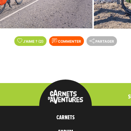
J'AIME
?
(2)
COMMENTER
PARTAGER
S
CARNETS