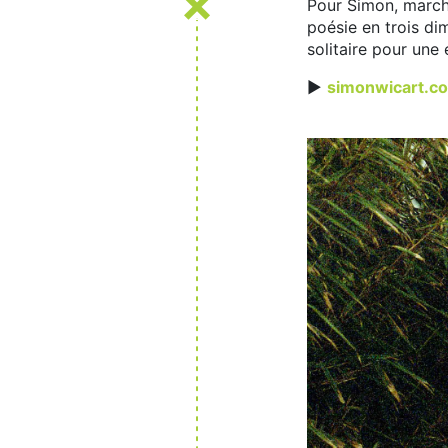
Pour Simon, marche
poésie en trois dim
solitaire pour une
►
simonwicart.c