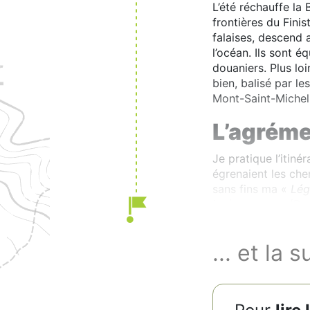
L’été réchauffe l
frontières du Fini
falaises, descend 
l’océan. Ils sont é
douaniers. Plus loi
bien, balisé par l
Mont-Saint-Michel.
L’agréme
Je pratique l’itin
égrenaient les che
sans fins ma «
Lég
intéressante
» (Pa
... et la s