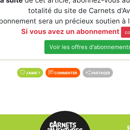
la suite
de cet article, abonnez-vous a
totalité du site de Carnets d'A
bonnement sera un précieux soutien à 
Si vous avez un abonnement
co
Voir les offres d'abonnement
J'AIME
?
COMMENTER
PARTAGER
S