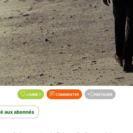
J'AIME
?
COMMENTER
PARTAGER
rvé aux abonnés