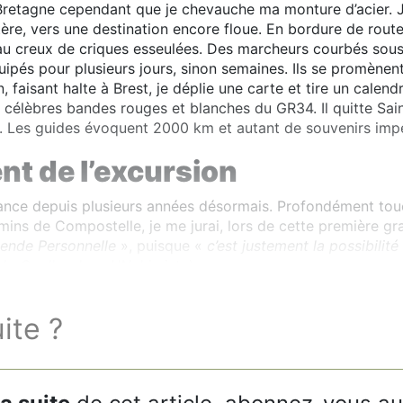
a Bretagne cependant que je chevauche ma monture d’acier. 
stère, vers une destination encore floue. En bordure de rout
au creux de criques esseulées. Des marcheurs courbés sous
quipés pour plusieurs jours, sinon semaines. Ils se promènen
n, faisant halte à Brest, je déplie une carte et tire un calend
es célèbres bandes rouges et blanches du GR34. Il quitte Sai
 Les guides évoquent 2000 km et autant de souvenirs impér
nt de l’excursion
érance depuis plusieurs années désormais. Profondément touc
mins de Compostelle, je me jurai, lors de cette première gra
ende Personnelle
», puisque «
c’est justement la possibilité
ulo Coelho dans L’Alchimiste).
uite ?