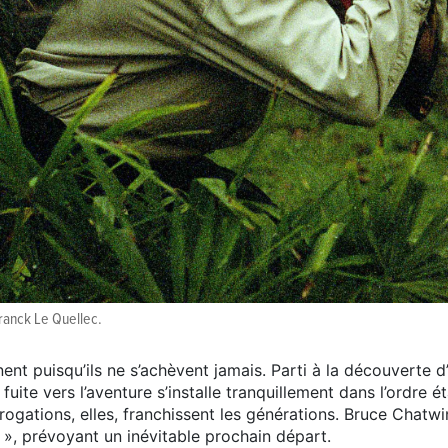
Franck Le Quellec.
ent puisqu’ils ne s’achèvent jamais. Parti à la découverte 
a fuite vers l’aventure s’installe tranquillement dans l’ordre 
rrogations, elles, franchissent les générations. Bruce Chatw
», prévoyant un inévitable prochain départ.