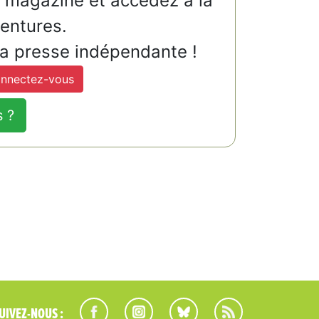
u magazine et accédez à la
ventures.
la presse indépendante !
nnectez-vous
s ?
UIVEZ-NOUS :