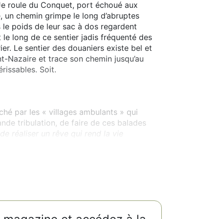
Je roule du Conquet, port échoué aux
e, un chemin grimpe le long d’abruptes
 le poids de leur sac à dos regardent
t le long de ce sentier jadis fréquenté des
rier. Le sentier des douaniers existe bel et
nt-Nazaire et trace son chemin jusqu’au
issables. Soit.
hé par les « villages ambulants » qui
nde tribulation, de faire de ces balades
 de réaliser un rêve qui rend la vie