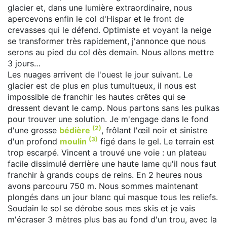
glacier et, dans une lumière extraordinaire, nous
apercevons enfin le col d'Hispar et le front de
crevasses qui le défend. Optimiste et voyant la neige
se transformer très rapidement, j'annonce que nous
serons au pied du col dès demain. Nous allons mettre
3 jours…
Les nuages arrivent de l'ouest le jour suivant. Le
glacier est de plus en plus tumultueux, il nous est
impossible de franchir les hautes crêtes qui se
dressent devant le camp. Nous partons sans les pulkas
pour trouver une solution. Je m'engage dans le fond
(2)
d'une grosse
bédière
, frôlant l'œil noir et sinistre
(3)
d'un profond
moulin
figé dans le gel. Le terrain est
trop escarpé. Vincent a trouvé une voie : un plateau
facile dissimulé derrière une haute lame qu'il nous faut
franchir à grands coups de reins. En 2 heures nous
avons parcouru 750 m. Nous sommes maintenant
plongés dans un jour blanc qui masque tous les reliefs.
Soudain le sol se dérobe sous mes skis et je vais
m'écraser 3 mètres plus bas au fond d'un trou, avec la