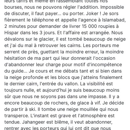
leurs tarifs et même en rassemblant toutes nos
bourses, nous ne pouvons régler l'addition. Impossible
de discuter, il faut payer… ou porter. Joker ! Je sors
fièrement le téléphone et appelle l'agence à Islamabad,
2 minutes pour demander de livrer 15 000 roupies à
Hispar dans les 3 jours. Et l'affaire est arrangée. Nous
dévalons sur le glacier, il est tombé beaucoup de neige
et j'ai du mal à retrouver les cairns. Les porteurs me
serrent de près, guettant la moindre erreur, la moindre
hésitation de ma part qui leur donnerait l'occasion
d'abandonner leur charge pour motif d'incompétence
du guide… Je cours et me débats tant et si bien dans
la neige profonde et les blocs que j'atteins finalement
le dernier cairn, l'entrée du vallon. La visibilité est
toujours nulle, et aujourd'hui je suis beaucoup moins
sûr que nous ne soyons pas dans une impasse. Il y a
encore beaucoup de rochers, de glace à vif. Je décide
de partir à ski. Il tombe une neige mouillée qui nous
transperce. L'instant est grave et l'atmosphère est
tendue. Jahangeer est blême, il veut abandonner,
rentrer avec les porteurs qui lui ont dit que nous