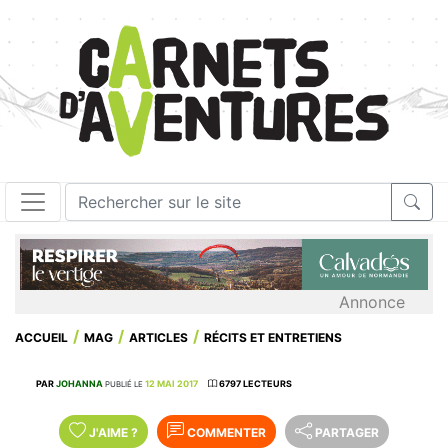
Annonce
ACCUEIL
MAG
ARTICLES
RÉCITS ET ENTRETIENS
PAR
JOHANNA
12 MAI 2017
6797 LECTEURS
PUBLIÉ LE
J'AIME
?
COMMENTER
PARTAGER