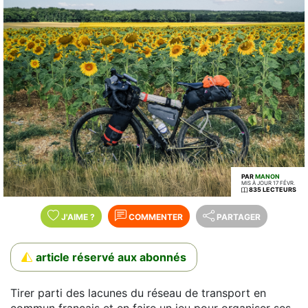
PAR
MANON
MIS À JOUR 17 FÉVR.
835 LECTEURS
J'AIME
?
COMMENTER
PARTAGER
article réservé aux abonnés
Tirer parti des lacunes du réseau de transport en
commun français et en faire un jeu pour organiser ses