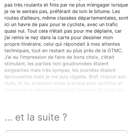
pas très roulants et finis par ne plus m’engager lorsque
je ne le sentais pas, préférant de loin le bitume. Les
routes d’ailleurs, même classées départementales, sont
ici un havre de paix pour le cycliste, avec un trafic
quasi nul. Tout cela n’était pas pour me déplaire, car
j’ai remis le nez dans la carte pour dessiner mon
propre itinéraire, celui qui répondait à mes attentes
techniques, tout en restant au plus près de la GTMC.
J’ai eu l’impression de faire de bons choix, c’était
stimulant, les parties non goudronnées étaient
exigeantes mais très sympas, les journées étaient
éprouvantes mais je me suis régalée. Bref, chacun son
style, et les amateurs d’une pratique plus sportive et
technique se régaleront sur cet itinéraire. En tout cas,
pour ma part, j’ai bien envie de revenir avec mon VTT.
... et la suite ?