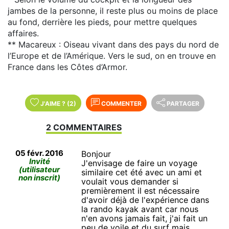
jambes de la personne, il reste plus ou moins de place
au fond, derrière les pieds, pour mettre quelques
affaires.
** Macareux : Oiseau vivant dans des pays du nord de
l’Europe et de l’Amérique. Vers le sud, on en trouve en
France dans les Côtes d’Armor.
J'AIME
?
(2)
COMMENTER
PARTAGER
2 COMMENTAIRES
05 févr. 2016
Bonjour
Invité
J'envisage de faire un voyage
(utilisateur
similaire cet été avec un ami et
non inscrit)
voulait vous demander si
premièrement il est nécessaire
d'avoir déjà de l'expérience dans
la rando kayak avant car nous
n'en avons jamais fait, j'ai fait un
peu de voile et du surf mais