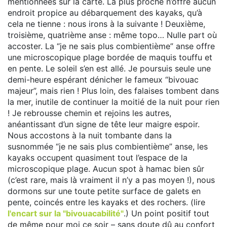
mentionnées sur la carte. La plus proche n’offre aucun
endroit propice au débarquement des kayaks, qu’à
cela ne tienne : nous irons à la suivante ! Deuxième,
troisième, quatrième anse : même topo… Nulle part où
accoster. La “je ne sais plus combientième” anse offre
une microscopique plage bordée de maquis touffu et
en pente. Le soleil s’en est allé. Je poursuis seule une
demi-heure espérant dénicher le fameux “bivouac
majeur”, mais rien ! Plus loin, des falaises tombent dans
la mer, inutile de continuer la moitié de la nuit pour rien
! Je rebrousse chemin et rejoins les autres,
anéantissant d’un signe de tête leur maigre espoir.
Nous accostons à la nuit tombante dans la
susnommée “je ne sais plus combientième” anse, les
kayaks occupent quasiment tout l’espace de la
microscopique plage. Aucun spot à hamac bien sûr
(c’est rare, mais là vraiment il n’y a pas moyen !), nous
dormons sur une toute petite surface de galets en
pente, coincés entre les kayaks et des rochers. (lire
l'encart sur la "bivouacabilité"
.) Un point positif tout
de même pour moi ce soir – sans doute dû au confort