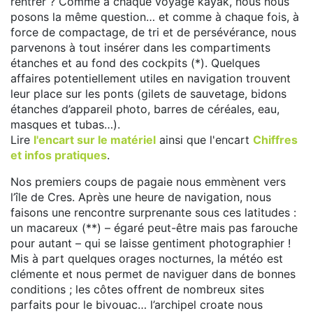
rentrer ? Comme à chaque voyage kayak, nous nous
posons la même question… et comme à chaque fois, à
force de compactage, de tri et de persévérance, nous
parvenons à tout insérer dans les compartiments
étanches et au fond des cockpits (*). Quelques
affaires potentiellement utiles en navigation trouvent
leur place sur les ponts (gilets de sauvetage, bidons
étanches d’appareil photo, barres de céréales, eau,
masques et tubas…).
Lire
l'encart sur le matériel
ainsi que l'encart
Chiffres
et infos pratiques
.
Nos premiers coups de pagaie nous emmènent vers
l’île de Cres. Après une heure de navigation, nous
faisons une rencontre surprenante sous ces latitudes :
un macareux (**) – égaré peut-être mais pas farouche
pour autant – qui se laisse gentiment photographier !
Mis à part quelques orages nocturnes, la météo est
clémente et nous permet de naviguer dans de bonnes
conditions ; les côtes offrent de nombreux sites
parfaits pour le bivouac… l’archipel croate nous