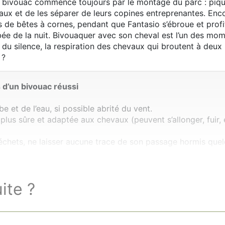
tre bivouac commence toujours par le montage du parc : piq
vaux et de les séparer de leurs copines entreprenantes. Enco
s de bêtes à cornes, pendant que Fantasio s’ébroue et profite
ée de la nuit. Bivouaquer avec son cheval est l’un des momen
r du silence, la respiration des chevaux qui broutent à de
 ?
 d’un bivouac réussi
be et de l’eau, si possible abrité du vent.
 plus sûre et adaptée aux chevaux (peuvent s’allonger, fuir, e
chets, ne laisser aucune trace de son passage hormis quelq
uite ?