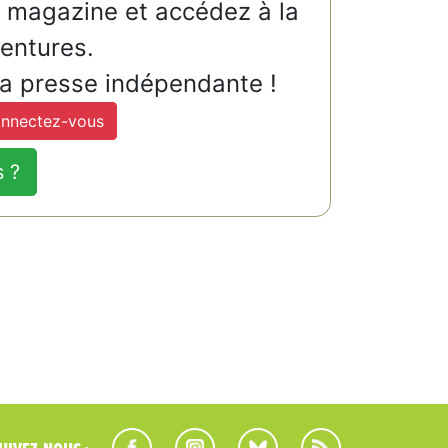
u magazine et accédez à la
ventures.
la presse indépendante !
nnectez-vous
s ?