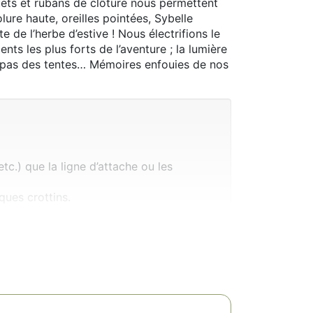
uets et rubans de clôture nous permettent
lure haute, oreilles pointées, Sybelle
 de l’herbe d’estive ! Nous électrifions le
ts les plus forts de l’aventure ; la lumière
ux pas des tentes… Mémoires enfouies de nos
tc.) que la ligne d’attache ou les
ues crottins.