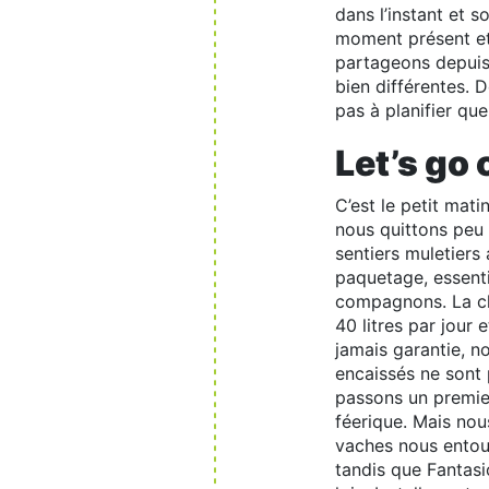
dans l’instant et 
moment présent et 
partageons depuis 
bien différentes. 
pas à planifier qu
Let’s go 
C’est le petit mat
nous quittons peu à
sentiers muletiers
paquetage, essenti
compagnons. La cha
40 litres par jour 
jamais garantie, n
encaissés ne sont 
passons un premier 
féerique. Mais nou
vaches nous entour
tandis que Fantasi