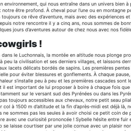
son environnement, qui nous entraîne dans un univers bien à 
notre être profond. À cheval pour l’une ou en montagne pou
toujours ce rêve d’aventure, mais avec des expériences et
Depuis notre rencontre il y a cinq ans, nous sommes de bonn
elques jours d’aventures autour de chez nous avec nos fidè
cowgirls !
in dans le Luchonnais, la montée en altitude nous plonge pr
 peu la civilisation et ses derniers villages, et laissons de
 aux lacets délicats bordés de sapins. Les premières pentes 
elle pour éviter blessures et gonflements. À chaque pause, 
leur s’installe peu à peu et les premières cascades sont l
et il est important de lui proposer à boire à chaque fois que
otamment sur le versant sud des Pyrénées ou dans les Pyré
pas toujours accessibles aux chevaux, notre petit seau pli
col à 1500 m d’altitude et la fin d’après-midi est déjà là, 
s ne sommes pas les seules à avoir choisi ce petit coin de 
e avec une curiosité prononcée ! Sybelle hésite entre fuir 
o se laisse courtiser par une jolie cornue avec un plaisir 