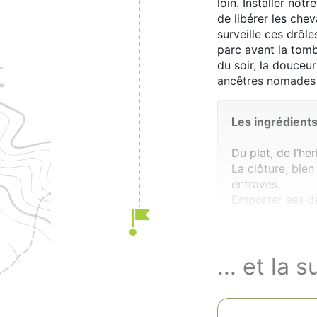
loin. Installer no
de libérer les che
surveille ces drôle
parc avant la tomb
du soir, la douceu
ancêtres nomades
Les ingrédients
Du plat, de l’her
La clôture, bien
entraves.
Emporter ses dé
... et la s