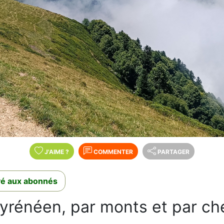
J'AIME
?
COMMENTER
PARTAGER
rvé aux abonnés
yrénéen, par monts et par ch