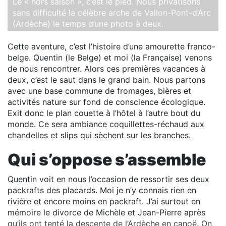
Le « hors saison », c’est le pied. Nous privatisons
sans difficulté la célèbre arche de Vallon-Pont-d’Arc
(Ardèche) le temps d’une photo à deux.
Cette aventure, c’est l’histoire d’une amourette franco-
belge. Quentin (le Belge) et moi (la Française) venons
de nous rencontrer. Alors ces premières vacances à
deux, c’est le saut dans le grand bain. Nous partons
avec une base commune de fromages, bières et
activités nature sur fond de conscience écologique.
Exit donc le plan couette à l’hôtel à l’autre bout du
monde. Ce sera ambiance coquillettes-réchaud aux
chandelles et slips qui sèchent sur les branches.
Qui s’oppose s’assemble
Quentin voit en nous l’occasion de ressortir ses deux
packrafts des placards. Moi je n’y connais rien en
rivière et encore moins en packraft. J’ai surtout en
mémoire le divorce de Michèle et Jean-Pierre après
qu’ils ont tenté la descente de l’Ardèche en canoë. On