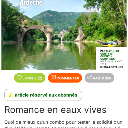
Ardèche
PAR
MATHILDE
GENTY ET
QUENTIN
CEUPPENS
MIS À JOUR 14 AOÛT
2025
954 LECTEURS
J'AIME
?
(2)
COMMENTER
PARTAGER
article réservé aux abonnés
Romance en eaux vives
Quoi de mieux qu’un combo pour tester la solidité d’un