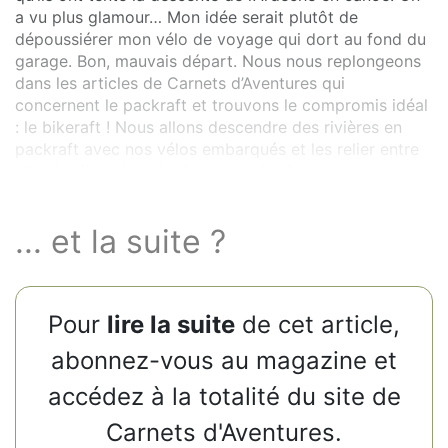
a vu plus glamour… Mon idée serait plutôt de
dépoussiérer mon vélo de voyage qui dort au fond du
garage. Bon, mauvais départ. Nous nous replongeons
dans les articles de Carnets d’Aventures qui
concernent le packraft et trouvons le compromis idéal
: le bikeraft ! Nous allons descendre des rivières en
packraft avec nos vélos embarqués et les relier entre
elles à vélos chargés de nos packrafts.
... et la suite ?
Pour
lire la suite
de cet article,
abonnez-vous au magazine et
accédez à la totalité du site de
Carnets d'Aventures.