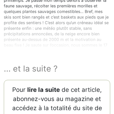
printemps. Je passe mon temps dehors à observer la
faune sauvage, récolter les premières morilles et
quelques plantes sauvages comestibles… Bref, mes
skis sont bien rangés et c’est baskets aux pieds que je
profite des sentiers ! C’est alors qu’un créneau idéal se
présente enfin : une météo plutôt stable, sans
précipitations annoncées, de la neige encore bien
présente au-dessus de 2000 m et la motivation au
beau fixe ! Je saute sur l’occasion, nous sommes le 17
avril.
... et la suite ?
Pour
lire la suite
de cet article,
abonnez-vous au magazine et
accédez à la totalité du site de