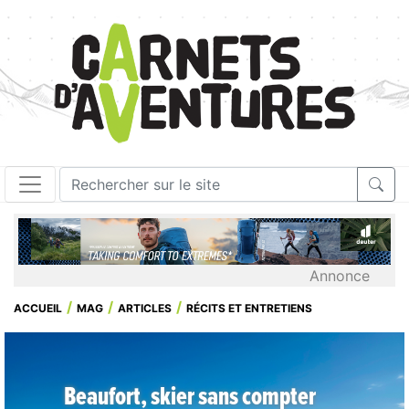
Annonce
ACCUEIL
MAG
ARTICLES
RÉCITS ET ENTRETIENS
Beaufort, skier sans compter