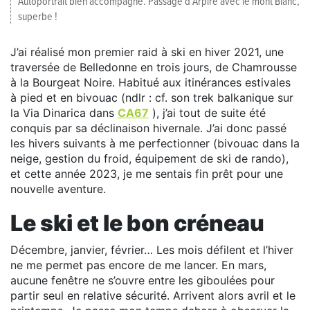
Autoportrait bien accompagné. Passage d’Arpire avec le mont Blanc,
superbe !
J’ai réalisé mon premier raid à ski en hiver 2021, une
traversée de Belledonne en trois jours, de Chamrousse
à la Bourgeat Noire. Habitué aux itinérances estivales
à pied et en bivouac (ndlr : cf. son trek balkanique sur
la Via Dinarica dans
CA67
), j’ai tout de suite été
conquis par sa déclinaison hivernale. J’ai donc passé
les hivers suivants à me perfectionner (bivouac dans la
neige, gestion du froid, équipement de ski de rando),
et cette année 2023, je me sentais fin prêt pour une
nouvelle aventure.
Le ski et le bon créneau
Décembre, janvier, février… Les mois défilent et l’hiver
ne me permet pas encore de me lancer. En mars,
aucune fenêtre ne s’ouvre entre les giboulées pour
partir seul en relative sécurité. Arrivent alors avril et le