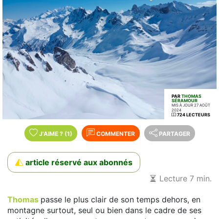
PAR
THOMAS
SÉRAMOUR
MIS À JOUR 27 AOÛT
2024
724 LECTEURS
J'AIME
?
(1)
COMMENTER
PARTAGER
article réservé aux abonnés
Lecture 7 min.
Thomas
passe le plus clair de son temps dehors, en
montagne surtout, seul ou bien dans le cadre de ses