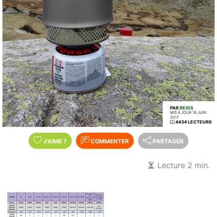
PAR
REGIS
MIS À JOUR 16 JUIN
2017
4434 LECTEURS
J'AIME
?
COMMENTER
PARTAGER
Lecture 2 min.