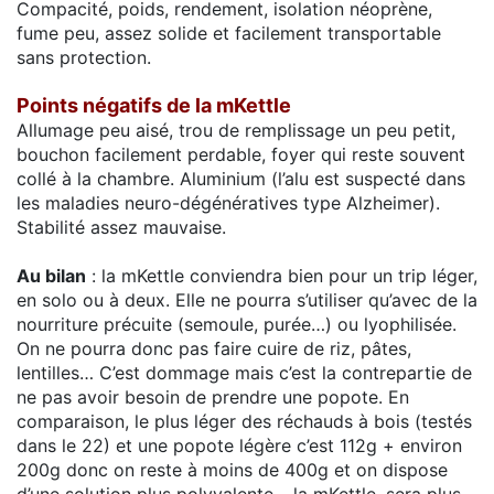
Compacité, poids, rendement, isolation néoprène,
fume peu, assez solide et facilement transportable
sans protection.
Points négatifs de la mKettle
Allumage peu aisé, trou de remplissage un peu petit,
bouchon facilement perdable, foyer qui reste souvent
collé à la chambre. Aluminium (l’alu est suspecté dans
les maladies neuro-dégénératives type Alzheimer).
Stabilité assez mauvaise.
Au bilan
: la mKettle conviendra bien pour un trip léger,
en solo ou à deux. Elle ne pourra s’utiliser qu’avec de la
nourriture précuite (semoule, purée…) ou lyophilisée.
On ne pourra donc pas faire cuire de riz, pâtes,
lentilles… C’est dommage mais c’est la contrepartie de
ne pas avoir besoin de prendre une popote. En
comparaison, le plus léger des réchauds à bois (testés
dans le 22) et une popote légère c’est 112g + environ
200g donc on reste à moins de 400g et on dispose
d’une solution plus polyvalente… la mKettle, sera plus