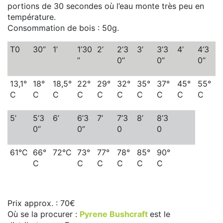
portions de 30 secondes où l’eau monte très peu en
température.
Consommation de bois : 50g.
T0
30’’
1’
1’30
2’
2’3
3’
3’3
4’
4’3
’’
0’’
0’’
0’’
13,1°
18°
18,5°
22°
29°
32°
35°
37°
45°
55°
C
C
C
C
C
C
C
C
C
C
5’
5’3
6’
6’3
7’
7’3
8’
8’3
0’’
0’’
0
0
61°C
66°
72°C
73°
77°
78°
85°
90°
C
C
C
C
C
C
Prix approx. : 70€
Où se la procurer :
Pyrene Bushcraft
est le