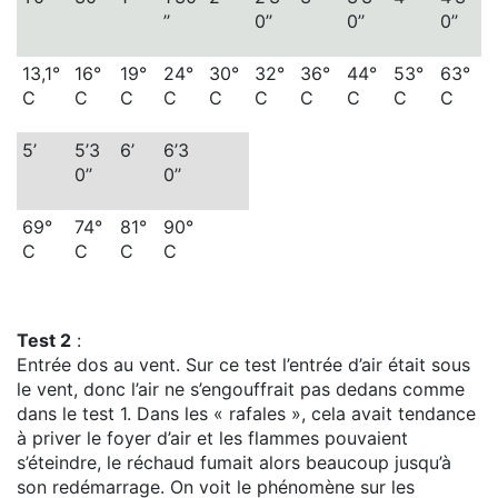
’’
0’’
0’’
0’’
13,1°
16°
19°
24°
30°
32°
36°
44°
53°
63°
C
C
C
C
C
C
C
C
C
C
5’
5’3
6’
6’3
0’’
0’’
69°
74°
81°
90°
C
C
C
C
Test 2
:
Entrée dos au vent. Sur ce test l’entrée d’air était sous
le vent, donc l’air ne s’engouffrait pas dedans comme
dans le test 1. Dans les « rafales », cela avait tendance
à priver le foyer d’air et les flammes pouvaient
s’éteindre, le réchaud fumait alors beaucoup jusqu’à
son redémarrage. On voit le phénomène sur les