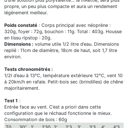
propre, un peu plus compacte et aura un rendement
légèrement meilleur.
Poids constaté
: Corps principal avec néoprène :
320g, foyer : 72g, bouchon : 11g. Total : 403g. Housse
en tissu ripstop : 20g.
Dimensions :
volume utile 1/2 litre d’eau. Dimensions
replié : 11cm de diamètre, 18cm de haut, soit 1,7 litre
environ.
Tests chronométrés :
1/2l d’eau à 13°C, température extérieure 12°C, vent 10
à 20km/h en rafale. Petit-bois sec (brindilles) de chêne
majoritairement.
Test 1
:
Entrée face au vent. C’est a priori dans cette
configuration que le réchaud fonctionne le mieux.
Consommation de bois : 60g
T0
30’’
1’
1’30
2’
2’3
3’
3’3
4’
4’3