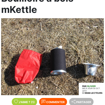
mKettle
PAR
OLIVIER
MIS À JOUR 30 OCT.
2012
9688 LECTEURS
J'AIME
?
(1)
COMMENTER
PARTAGER