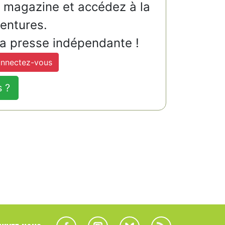
u magazine et accédez à la
ventures.
la presse indépendante !
nnectez-vous
s ?