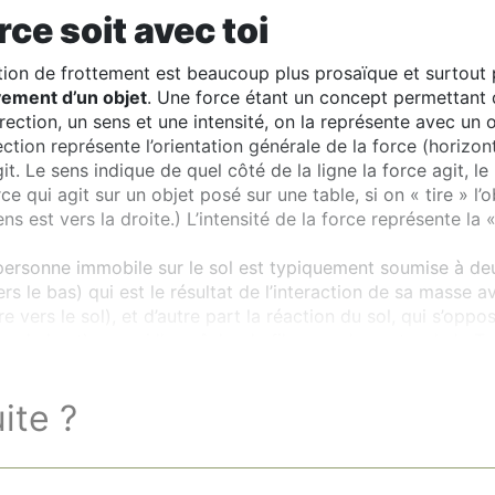
rce soit avec toi
tion de frottement est beaucoup plus prosaïque et surtout
ement d’un objet
. Une force étant un concept permettant 
direction, un sens et une intensité, on la représente avec u
ection représente l’orientation générale de la force (horizonta
git. Le sens indique de quel côté de la ligne la force agit, le
e qui agit sur un objet posé sur une table, si on « tire » l’ob
ens est vers la droite.) L’intensité de la force représente la
ersonne immobile sur le sol est typiquement soumise à deu
ers le bas) qui est le résultat de l’interaction de sa masse 
re vers le sol), et d’autre part la réaction du sol, qui s’o
ers le haut), ce qui l’empêche de filer vers le centre de la T
uite ?