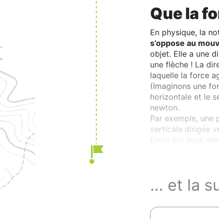
Que la fo
En physique, la no
s’oppose au mouv
objet. Elle a une 
une flèche ! La dir
laquelle la force a
(Imaginons une forc
horizontale et le s
newton.
Par exemple, une p
verticale dirigée v
force qui nous atti
verticale dirigée v
... et la s