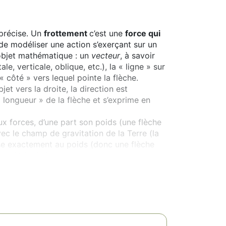
 précise. Un
frottement
c’est une
force qui
de modéliser une action s’exerçant sur un
n objet mathématique : un
vecteur
, à savoir
le, verticale, oblique, etc.), la « ligne » sur
 « côté » vers lequel pointe la flèche.
jet vers la droite, la direction est
 « longueur » de la flèche et s’exprime en
x forces, d’une part son poids (une flèche
avec le champ de gravitation de la Terre (la
ppose exactement au poids (donc une flèche
erre. Voir ci-dessous :