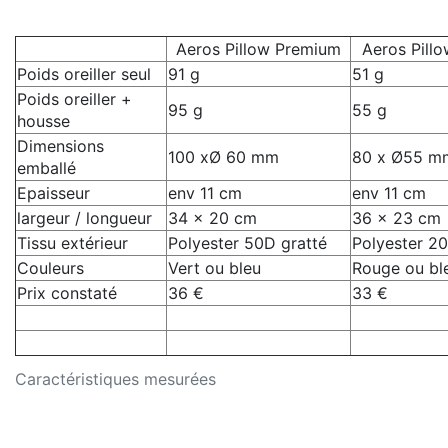
Aeros Pillow Premium
Aeros Pillo
Poids oreiller seul
91 g
51 g
Poids oreiller +
95 g
55 g
housse
Dimensions
100 xØ 60 mm
80 x Ø55 m
emballé
Epaisseur
env 11 cm
env 11 cm
largeur / longueur
34 x 20 cm
36 x 23 cm
Tissu extérieur
Polyester 50D gratté
Polyester 2
Couleurs
Vert ou bleu
Rouge ou ble
Prix constaté
36 €
33 €
Caractéristiques mesurées