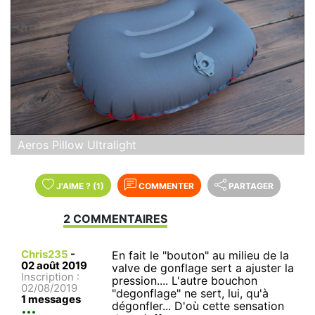
Aeros Pillow Ultralight
J'AIME
?
(1)
COMMENTER
PARTAGER
2 COMMENTAIRES
Chris235
-
En fait le "bouton" au milieu de la
02 août 2019
valve de gonflage sert a ajuster la
Inscription :
pression.... L'autre bouchon
02/08/2019
"degonflage" ne sert, lui, qu'à
1 messages
dégonfler... D'où cette sensation