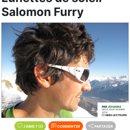
Salomon Furry
PAR
JOHANNA
MIS À JOUR 18 MARS
2014
3665 LECTEURS
J'AIME
?
(1)
COMMENTER
PARTAGER