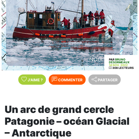
PAR
BRUNO
DÉSORMEAUX
14 NOV. 2022
308 LECTEURS
J'AIME
?
COMMENTER
PARTAGER
Un arc de grand cercle
Patagonie – océan Glacial
– Antarctique