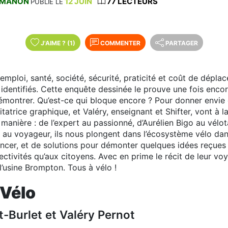
MANON
12 JUIN
77 LECTEURS
PUBLIÉ LE
J'AIME
?
(1)
COMMENTER
PARTAGER
emploi, santé, société, sécurité, praticité et coût de dépla
 identifiés. Cette enquête dessinée le prouve une fois encor
émontrer. Qu’est-ce qui bloque encore ? Pour donner envie d
cilitatrice graphique, et Valéry, enseignant et Shifter, vont à
manière : de l’expert au passionné, d’Aurélien Bigo au vélot
r au voyageur, ils nous plongent dans l’écosystème vélo da
ancer, et de solutions pour démonter quelques idées reçue
ectivités qu’aux citoyens. Avec en prime le récit de leur vo
l’usine Brompton. Tous à vélo !
 Vélo
t-Burlet et Valéry Pernot