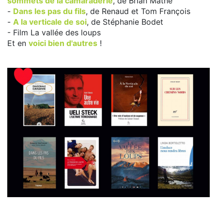
sommets de la camaraderie
, de Brian Mathé
-
Dans les pas du fils
, de Renaud et Tom François
-
A la verticale de soi
, de Stéphanie Bodet
- Film La vallée des loups
Et en
voici bien d'autres
!