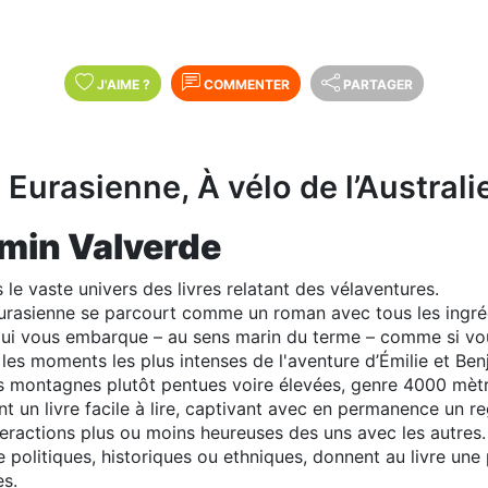
J'AIME
?
COMMENTER
PARTAGER
Eurasienne, À vélo de l’Australie
min Valverde
 le vaste univers des livres relatant des vélaventures.
rasienne se parcourt comme un roman avec tous les ingrédi
qui vous embarque – au sens marin du terme – comme si vou
es moments les plus intenses de l'aventure d’Émilie et Ben
s montagnes plutôt pentues voire élevées, genre 4000 mètres
nt un livre facile à lire, captivant avec en permanence un reg
nteractions plus ou moins heureuses des uns avec les autres
politiques, historiques ou ethniques, donnent au livre un
ès.