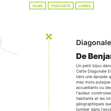
FILMS
PODCASTS
LIVRES
Diagonale 
De Benja
Un petit bijou dans
Cette Diagonale Eu
tiers une épopée 
mes mots puisque l
accueillants ou de
l'auteur construise
habitants et les i
géographiques que 
tomber dans l'exc