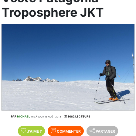
Troposphere JKT
PAR
MICHAEL
3082 LECTEURS
MIS À JOUR 18 AOÛT 2013
J'AIME
?
COMMENTER
PARTAGER