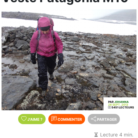
PAR
JOHANNA
26 SEPT. 2013
5451 LECTEURS
J'AIME
?
COMMENTER
PARTAGER
Lecture 4 min.