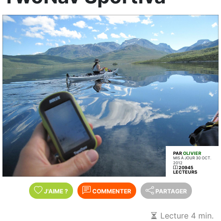
PAR
OLIVIER
MIS À JOUR 30 OCT.
2012
20945
LECTEURS
J'AIME
?
COMMENTER
PARTAGER
Lecture 4 min.