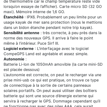
de thermomètre car le champ température reste vide
lorsqu’on essaye de l’afficher). Carte micro SD (32 GO
maxi). Mémoire interne de 1,6 GO.
Étanchéité
: IPX6. Probablement un peu limite pour un
usage kayak de mer sans protection (nous le mettions
dans un bidon étanche pendant notre trip kayak).
Sensibilité antenne
: très correcte, à peu près dans la
norme des nouveaux GPS. Il arrive à faire le point
même à l’intérieur. Puce Sirf III.
Logiciel externe
: L’interfaçage avec le logiciel
CompeGPS Land est agréable et assez simple.
Autonomie
:
Batterie Li-Ion de 1050mAh amovible (la carte mini-SD
est placée dessous)
L’autonomie est correcte, on peut le recharger via une
prise mini-usb ce qui est pratique, on trouve ce type
de connectique à la sortie de certains panneaux
solaires portatifs. On peut aussi utiliser des boîtiers
batterie qui sont une source d’énergie externe qui
servira à recharger le GPS. Dommage cependant qu’il
ne fonctionne pas avec des piles AAA, cela aurait