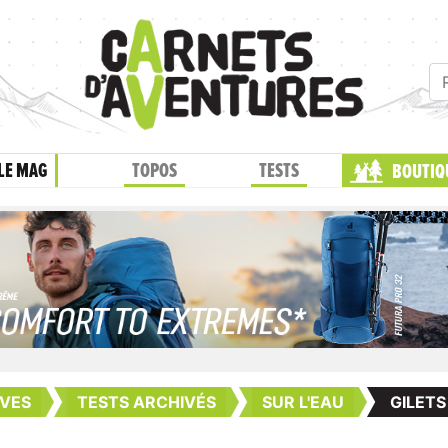
LE MAG
TOPOS
TESTS
BOUTIQ
VES
TESTS ARCHIVÉS
SUR L'EAU
GILETS