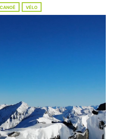
CANOË
VÉLO