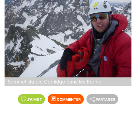
Sommet du pic Coolidge dans les Ecrins
J'AIME
?
COMMENTER
PARTAGER