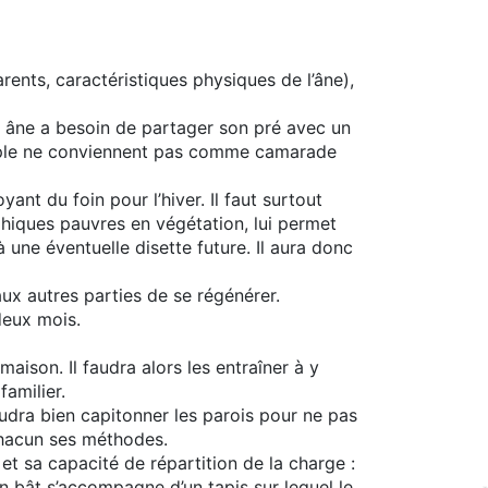
arents, caractéristiques physiques de l’âne),
n âne a besoin de partager son pré avec un
emple ne conviennent pas comme camarade
nt du foin pour l’hiver. Il faut surtout
hiques pauvres en végétation, lui permet
 une éventuelle disette future. Il aura donc
aux autres parties de se régénérer.
deux mois.
maison. Il faudra alors les entraîner à y
familier.
 faudra bien capitonner les parois pour ne pas
 chacun ses méthodes.
 et sa capacité de répartition de la charge :
n bât s’accompagne d’un tapis sur lequel le