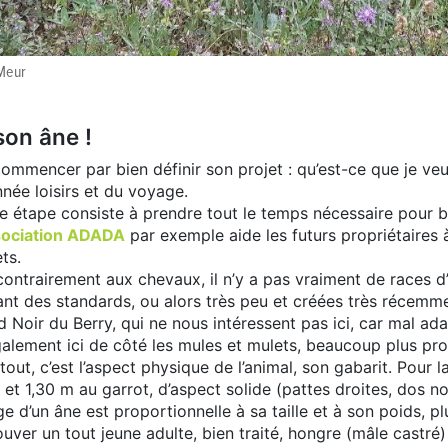
 Meur
son âne !
 commencer par bien définir son projet : qu’est-ce que je v
nnée loisirs et du voyage.
re étape consiste à prendre tout le temps nécessaire pour 
sociation ADADA
par exemple aide les futurs propriétaires
ts.
 contrairement aux chevaux, il n’y a pas vraiment de races d’â
ant des standards, ou alors très peu et créées très récemm
 Noir du Berry, qui ne nous intéressent pas ici, car mal ada
alement ici de côté les mules et mulets, beaucoup plus proc
out, c’est l’aspect physique de l’animal, son gabarit. Pour l
m et 1,30 m au garrot, d’aspect solide (pattes droites, dos n
 d’un âne est proportionnelle à sa taille et à son poids, plu
rouver un tout jeune adulte, bien traité, hongre (mâle castré)