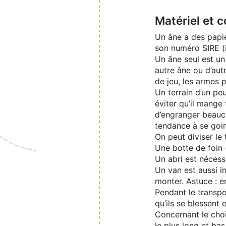
Matériel et 
Un âne a des papier
son numéro SIRE (i
Un âne seul est un
autre âne ou d’au
de jeu, les armes 
Un terrain d’un pe
éviter qu’il mange
d’engranger beauco
tendance à se goinfr
On peut diviser le
Une botte de foin 
Un abri est nécessa
Un van est aussi in
monter. Astuce : en
Pendant le transpor
qu’ils se blessent
Concernant le choix
le plus long et ba