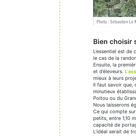
Photo : Sébastien Le
Bien choisir 
L’essentiel est de
le cas de la rando
Ensuite, la premiè
et d’éleveurs.
L’as
mieux à leurs proje
Il faut savoir que,
minutieux établiss
Poitou ou du Grand
Nous laisserons ég
Ce qui compte surt
petits, entre 1,10 
capacité de portage
L’idéal serait de t