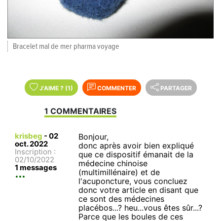
Bracelet mal de mer pharma voyage
J'AIME
?
(1)
COMMENTER
PARTAGER
1 COMMENTAIRES
krisbeg
-
02
Bonjour,
oct. 2022
donc après avoir bien expliqué
Inscription :
que ce dispositif émanait de la
02/10/2022
médecine chinoise
1 messages
(multimillénaire) et de
l'acuponcture, vous concluez
donc votre article en disant que
ce sont des médecines
placébos...? heu...vous êtes sûr...?
Parce que les boules de ces