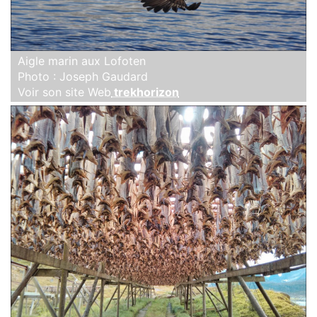
Aigle marin aux Lofoten
Photo : Joseph Gaudard
Voir son site Web
trekhorizon