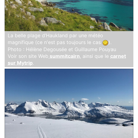
La belle plage d’Haukland par une météo
magnifique (ce n'est pas toujours le cas
).
Photo : Hélène Degousée et Guillaume Pouyau
Voir son site Web
summitcairn
, ainsi que le
carnet
sur Mytrip
.