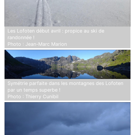
Les Lofoten début avril : propice au ski de
randonnée !
Photo : Jean-Marc Marion
Symétrie parfaite dans les montagnes des Lofoten
par un temps superbe !
Photo : Thierry Cunibil