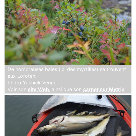
De nombreuses baies (ici des myrtilles) se trouvent
aux Lofoten.
Photo Yannick Véricel
Voir son
site Web
, ainsi que son
carnet sur Mytrip
.