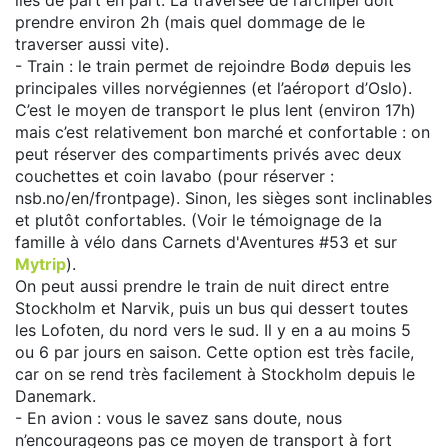
îles de part en part. La traversée de l’archipel doit
prendre environ 2h (mais quel dommage de le
traverser aussi vite).
- Train : le train permet de rejoindre Bodø depuis les
principales villes norvégiennes (et l’aéroport d’Oslo).
C’est le moyen de transport le plus lent (environ 17h)
mais c’est relativement bon marché et confortable : on
peut réserver des compartiments privés avec deux
couchettes et coin lavabo (pour réserver :
nsb.no/en/frontpage). Sinon, les sièges sont inclinables
et plutôt confortables. (Voir le témoignage de la
famille à vélo dans Carnets d'Aventures #53 et sur
Mytrip
).
On peut aussi prendre le train de nuit direct entre
Stockholm et Narvik, puis un bus qui dessert toutes
les Lofoten, du nord vers le sud. Il y en a au moins 5
ou 6 par jours en saison. Cette option est très facile,
car on se rend très facilement à Stockholm depuis le
Danemark.
- En avion : vous le savez sans doute, nous
n’encourageons pas ce moyen de transport à fort