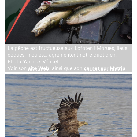
La pêche est fructueuse aux Lofoten ! Morues, lieus,
coques, moules... agrémentent notre quotidien.
Photo Yannick Véricel
Voir son
site Web
, ainsi que son
carnet sur Mytrip
.