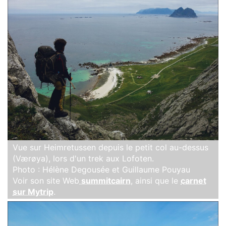
Vue sur Heimretussen depuis le petit col au-dessus
(Værøya), lors d'un trek aux Lofoten.
Photo : Hélène Degousée et Guillaume Pouyau
Voir son site Web
summitcairn
, ainsi que le
carnet
sur Mytrip
.