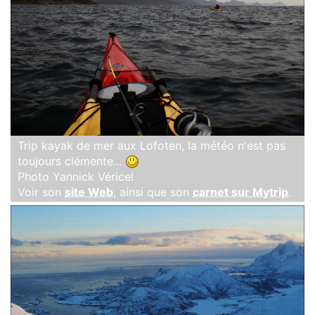
Trip kayak de mer aux Lofoten, la météo n'est pas
toujours clémente...
Photo Yannick Véricel
Voir son
site Web
, ainsi que son
carnet sur Mytrip
.