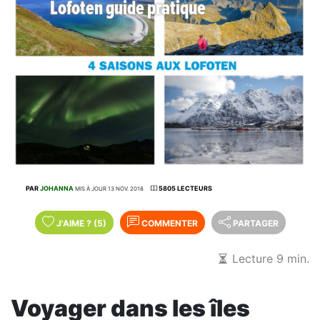
Lofoten guide pratique
PAR
JOHANNA
5805 LECTEURS
MIS À JOUR 13 NOV. 2018
J'AIME
?
(5)
COMMENTER
PARTAGER
Lecture 9 min.
Voyager dans les îles