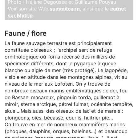
Photo : Hélène Degousée et Guillaume Pouyau
Voir son site Web
summitcairn
, ainsi que le
carnet
sur Mytrip
.
Faune / flore
La faune sauvage terrestre est principalement
constituée d’oiseaux ; l'archipel sert de refuge
ornithologique où l'on a recensé des milliers de
spécimens différents, dont le pygargue à queue
blanche ou aigle de mer (très protégé). Le lagopède,
visible en altitude dans les montagnes alpines, vit au
niveau de la mer aux Lofoten. On y trouve de
nombreux oiseaux marins emblématiques : eider, fou
de Bassan, macareux, pingouin torda, guillemot à
miroir, sterne arctique, pétrel fulmar, océanite tempête,
skua... Mais aussi des oiseaux de lac et de marais :
plongeons, oies, bécasse, courlis, huitrier pie…
On trouve en mer de nombreux mammifères marins
(phoques, dauphins, orques, baleines…) et beaucoup