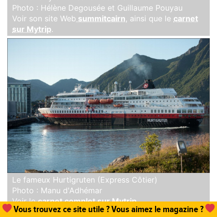
Photo : Hélène Degousée et Guillaume Pouyau
Voir son site Web
summitcairn
, ainsi que le
carnet
sur Mytrip
.
Le fameux Hurtigruten (Express Côtier)
Photo : Manu d'Adhémar
Voir le
carnet complet sur Mytrip
.
Vous trouvez ce site utile ? Vous aimez le magazine ?