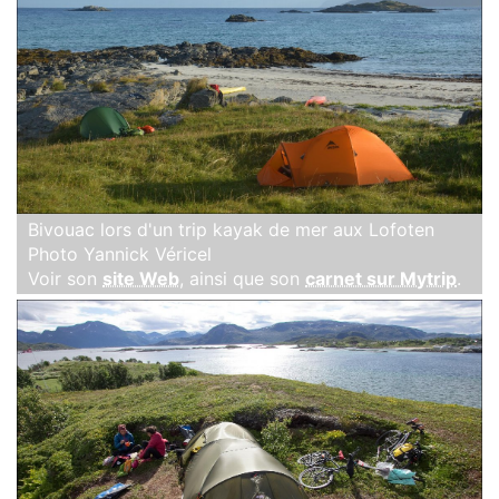
Bivouac lors d'un trip kayak de mer aux Lofoten
Photo Yannick Véricel
Voir son
site Web
, ainsi que son
carnet sur Mytrip
.