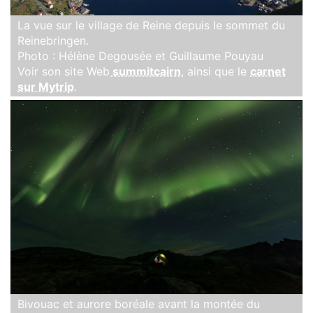
La vue sur le village de Reine depuis le sommet du
Reinebringen.
Photo : Hélène Degousée et Guillaume Pouyau
Voir son site Web
summitcairn
, ainsi que le
carnet
sur Mytrip
.
Bivouac et aurore boréale avant la montée du