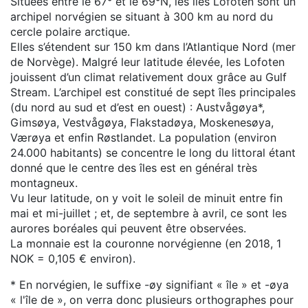
Situées entre le 67° et le 69°N, les îles Lofoten sont un
archipel norvégien se situant à 300 km au nord du
cercle polaire arctique.
Elles s’étendent sur 150 km dans l’Atlantique Nord (mer
de Norvège). Malgré leur latitude élevée, les Lofoten
jouissent d’un climat relativement doux grâce au Gulf
Stream. L’archipel est constitué de sept îles principales
(du nord au sud et d’est en ouest) : Austvågøya*,
Gimsøya, Vestvågøya, Flakstadøya, Moskenesøya,
Værøya et enfin Røstlandet. La population (environ
24.000 habitants) se concentre le long du littoral étant
donné que le centre des îles est en général très
montagneux.
Vu leur latitude, on y voit le soleil de minuit entre fin
mai et mi-juillet ; et, de septembre à avril, ce sont les
aurores boréales qui peuvent être observées.
La monnaie est la couronne norvégienne (en 2018, 1
NOK = 0,105 € environ).
* En norvégien, le suffixe -øy signifiant « île » et -øya
« l'île de », on verra donc plusieurs orthographes pour