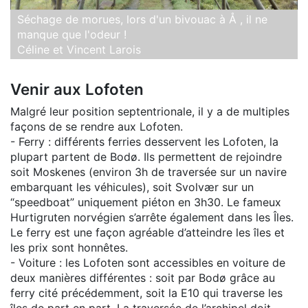
Séchage de morues, lors d'un bivouac à Å , il ne
manque que l'odeur !
Céline et Vincent Larois
Venir aux Lofoten
Malgré leur position septentrionale, il y a de multiples
façons de se rendre aux Lofoten.
- Ferry : différents ferries desservent les Lofoten, la
plupart partent de Bodø. Ils permettent de rejoindre
soit Moskenes (environ 3h de traversée sur un navire
embarquant les véhicules), soit Svolvær sur un
“speedboat” uniquement piéton en 3h30. Le fameux
Hurtigruten norvégien s’arrête également dans les Îles.
Le ferry est une façon agréable d’atteindre les îles et
les prix sont honnêtes.
- Voiture : les Lofoten sont accessibles en voiture de
deux manières différentes : soit par Bodø grâce au
ferry cité précédemment, soit la E10 qui traverse les