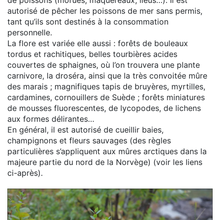
de poissons (morues, maquereaux, lieus…). Il est
autorisé de pêcher les poissons de mer sans permis,
tant qu’ils sont destinés à la consommation
personnelle.
La flore est variée elle aussi : forêts de bouleaux
tordus et rachitiques, belles tourbières acides
couvertes de sphaignes, où l’on trouvera une plante
carnivore, la droséra, ainsi que la très convoitée mûre
des marais ; magnifiques tapis de bruyères, myrtilles,
cardamines, cornouillers de Suède ; forêts miniatures
de mousses fluorescentes, de lycopodes, de lichens
aux formes délirantes…
En général, il est autorisé de cueillir baies,
champignons et fleurs sauvages (des règles
particulières s’appliquent aux mûres arctiques dans la
majeure partie du nord de la Norvège) (voir les liens
ci-après).