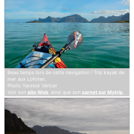
Beau temps lors de cette navigation ! Trip kayak de
mer aux Lofoten.
Photo Yannick Véricel
Voir son
site Web
, ainsi que son
carnet sur Mytrip
.