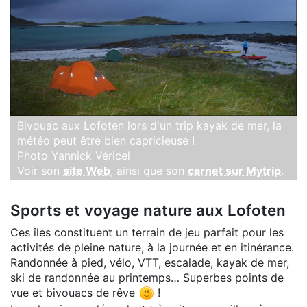
Bivouac aux Lofoten lors d'un trip kayak de mer, la
météo peut être bien capricieuse !
Photo Yannick Véricel
Voir son
site Web
, ainsi que son
carnet sur Mytrip
.
Sports et voyage nature aux Lofoten
Ces îles constituent un terrain de jeu parfait pour les
activités de pleine nature, à la journée et en itinérance.
Randonnée à pied, vélo, VTT, escalade, kayak de mer,
ski de randonnée au printemps… Superbes points de
vue et bivouacs de rêve
!