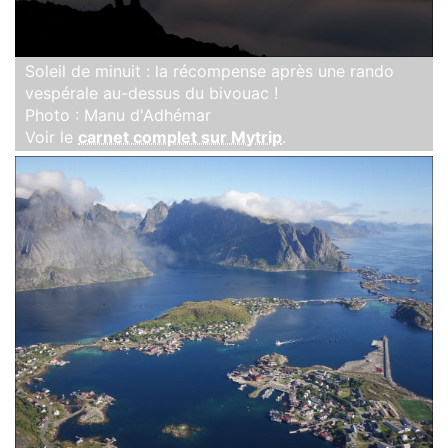
Soleil de minuit : la récompense après une rando
vespérale au-dessus du bivouac !
Photo : Manu d'Adhémar
Voir le
carnet complet sur Mytrip
.