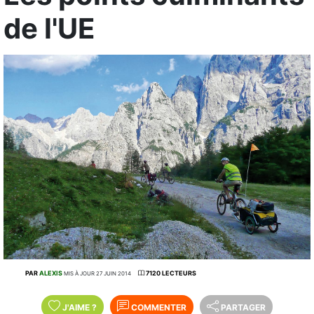
de l'UE
PAR
ALEXIS
7120 LECTEURS
MIS À JOUR 27 JUIN 2014
J'AIME
?
COMMENTER
PARTAGER