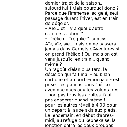
dernier trajet de la saison…
aujourd’hui ! Mais pourquoi donc ?
Parce que l’immense lac gelé, seul
passage durant l’hiver, est en train
de dégeler.
- Aïe… et il y a quoi d’autre
comme solution ?
- L’hélico… ”régulier” lui aussi….
Aïe, aïe, aïe... mais on ne passera
jamais dans Carnets d’Aventures si
on prend l’hélico ! Oui mais on est
venu jusqu’ici en train… quand
même ?
Un ragoût d’élan plus tard, la
décision qui fait mal - au bilan
carbone et au porte-monnaie - est
prise : les gamins dans l’hélico
avec quelques adultes volontaires
- non pas tous les adultes, faut
pas exagérer quand même ! -,
pour les autres réveil à 4:00 pour
un départ à l’aube skis aux pieds.
Le lendemain, en début d’après-
midi, au refuge du Kebnekaise, la
jonction entre les deux groupes