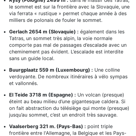
Rysy (Pologne) 2499 m :
dans le massif des Tatras,
le sommet est sur la frontière avec la Slovaquie, une
via ferrata « rustique » permet chaque année à des
milliers de polonais de fouler le sommet.
Gerlach 2654 m (Slovaquie) :
également dans les
Tatras, un sommet très alpin, la voie normale
comporte pas mal de passages d’escalade avec un
cheminement pas évident. L’escalade est interdite
sans un guide local.
Buurgplaatz 559 m (Luxembourg) :
Une colline
verdoyante. De nombreux itinéraires à vélo sympas
et vallonnés.
El Teide 3718 m (Espagne) :
Un volcan (presque)
éteint au beau milieu d’une gigantesque caldera. Si
on fait abstraction du télésiège qui monte (presque)
jusqu’au sommet, c’est un endroit très sauvage.
Vaalserberg 321 m. (Pays-Bas) :
point triple
frontière entre l'Allemagne, la Belgique et les Pays-