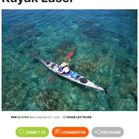
PAR
OLIVIER
35506 LECTEURS
MIS À JOUR 30 OCT. 2012
J'AIME
?
(1)
COMMENTER
PARTAGER