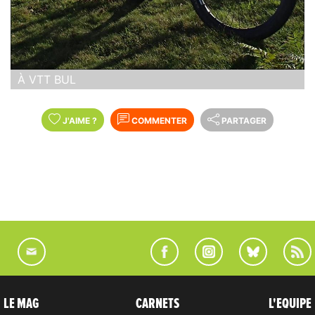
À VTT BUL
J'AIME
?
COMMENTER
PARTAGER
LE MAG
CARNETS
L'EQUIPE