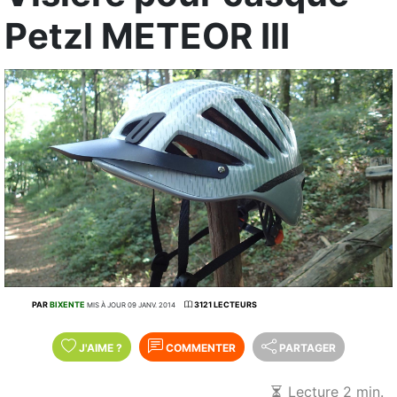
Petzl METEOR III
PAR
BIXENTE
3121 LECTEURS
MIS À JOUR 09 JANV. 2014
J'AIME
?
COMMENTER
PARTAGER
Lecture 2 min.