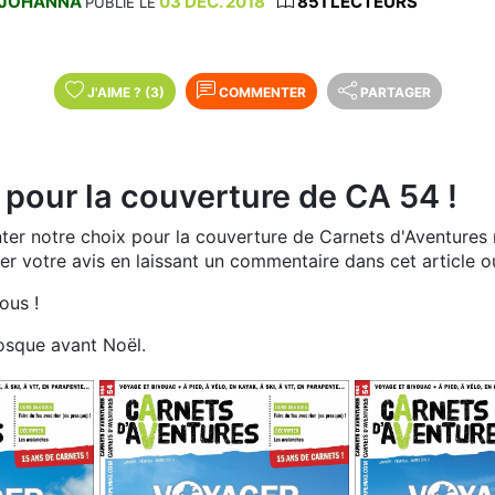
JOHANNA
03 DÉC. 2018
851 LECTEURS
PUBLIÉ LE
J'AIME
?
(3)
COMMENTER
PARTAGER
 pour la couverture de CA 54 !
ter notre choix pour la couverture de Carnets d'Aventures 
 votre avis en laissant un commentaire dans cet article o
ous !
osque avant Noël.