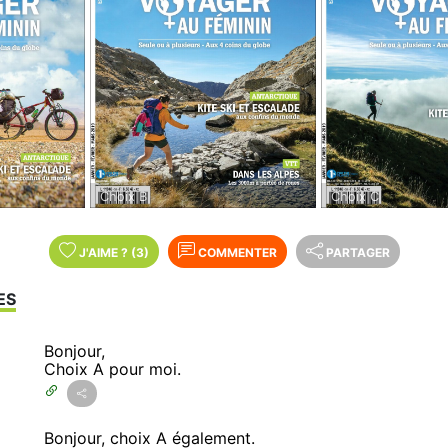
Choix B
Choix C
J'AIME
?
(3)
COMMENTER
PARTAGER
ES
Bonjour,
Choix A pour moi.
Bonjour, choix A également.