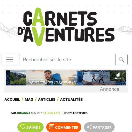
Annonce
ACCUEIL
MAG
ARTICLES
ACTUALITÉS
PAR
JOHANNA
04 JUIN 2017
1573 LECTEURS
PUBLIÉ LE
J'AIME
?
COMMENTER
PARTAGER